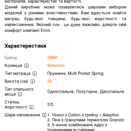
матеріалів, характеристик та вартості.
Даний виробник може похвалитися широким вибором
моделей з різними властивостями. Вам вдасться знайти
матрац будь-якої товщини, будь-якої жорсткості та
навантаження. Якісний сон - це дуже важливо, довірте свій
комфорт компанії Emm.
Характеристики
Бренд
EMM
Колекція
Belsonno
Тип матраца
Пружинні, Multi Pocket Spring
Висота (см)
24
Тип спального
Односпальне, Полуторне, Двоспальне
місця
Ступінь
5/5
жорсткості
Шари наповнення
1. Чохол з Cotton-стрейчу + Adaptive
2. Піна з гранулами термогелю Granolo
3. 5-зонне комбіноване ядро з
пружинними вставками