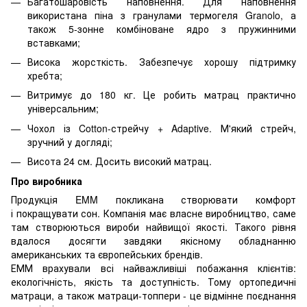
Багатошаровість наповнення. Для наповнення
використана піна з гранулами термогеля Granolo, а
також 5-зонне комбіноване ядро ​​з пружинними
вставками;
Висока жорсткість. Забезпечує хорошу підтримку
хребта;
Витримує до 180 кг. Це робить матрац практично
універсальним;
Чохол із Cotton-стрейчу + Adaptive. М'який стрейч,
зручний у догляді;
Висота 24 см. Досить високий матрац.
Про виробника
Продукція EMM покликана створювати комфорт
і покращувати сон. Компанія має власне виробництво, саме
там створюються вироби найвищої якості. Такого рівня
вдалося досягти завдяки якісному обладнанню
американських та європейських брендів.
ЕММ врахували всі найважливіші побажання клієнтів:
екологічність, якість та доступність. Тому ортопедичні
матраци, а також матраци-топпери - це відмінне поєднання