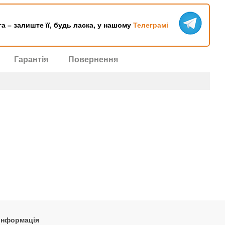
га – залиште її, будь ласка, у нашому
Телеграмі
Гарантія
Повернення
 інформація