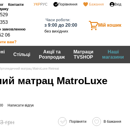
Порівняння
УКР
РУС
Бажання
Вхід
ог
Контакти
0529
Часи роботи:
7353
з 9:00 до 20:00
Мій кошик
без вихідних
52 06
ити вам?
ні
Акції та
Матраци
Наші
Стільці
Розпродаж
TVSHOP
магазини
Ортопедичний матрац MatroLuxe Retreat
ий матрац MatroLuxe
00
Написати відгук
3 грн
Порівняти
В бажання