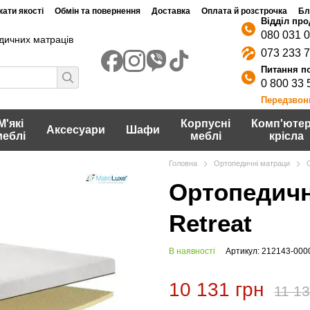
ати якості
Обмін та повернення
Доставка
Оплата й розстрочка
Бл
080 031 
дичних матраців
073 233 
0 800 33 
Передзвон
М'які
Корпусні
Комп'ютер
Аксесуари
Шафи
меблі
меблі
крісла
Головна
Ортопедичні матраци
Ортопедичн
Retreat
В наявності
Артикул: 212143-000
10 131 грн
11 13