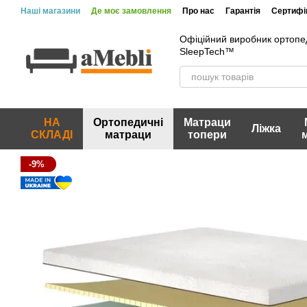
Перейти до основного контенту
Наші магазини
Де моє замовлення
Про нас
Гарантія
Сертифік
Вакансії
Акції та знижки
Відгуки про магазин
Офіційний виробник ортопе
SleepTech™
НА
Ортопедичні
Матраци
Ліжка
СКЛАДІ
матраци
топери
-9%