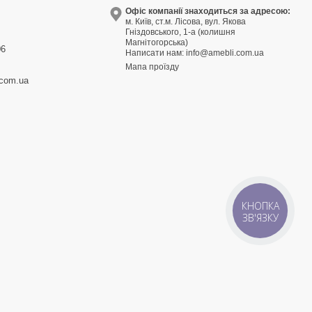
9
Офіс компанії знаходиться за адресою:
м. Київ, ст.м. Лісова, вул. Якова
3
Гніздовського, 1-а (колишня
Магнітогорська)
06
Написати нам:
info@amebli.com.ua
Мапа проїзду
.com.ua
КНОПКА
ЗВ'ЯЗКУ