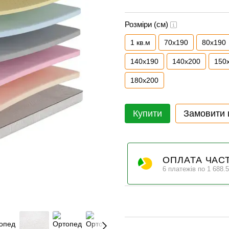
Розміри (см)
1 кв.м
70x190
80x190
140x190
140x200
150
180x200
Купити
Замовити
ОПЛАТА ЧАС
6 платежів по 1 688.5