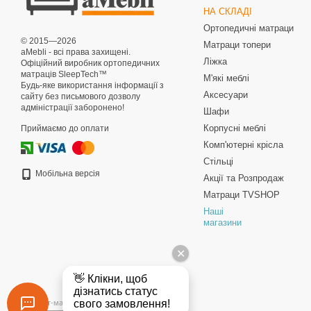
НА СКЛАДІ
Ортопедичні матраци
© 2015—2026
Матраци топери
aMebli - всі права захищені.
Ліжка
Офіційний виробник ортопедичних
матраців SleepTech™
М'які меблі
Будь-яке використання інформації з
Аксесуари
сайту без письмового дозволу
адміністрації заборонено!
Шафи
Корпусні меблі
Приймаємо до оплати
Комп'ютерні крісла
Стільці
Мобільна версія
Акції та Розпродаж
Матраци TVSHOP
Наші
магазини
Інтернет-магазин створений з Хорошоп