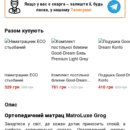
Якщо у вас є скарга – залиште її, будь
ласка, у нашому
Телеграмі
Разом купують
Наматрацник ECO
Комплект постільної
Подушка Good-D
стьобаний
білизни Good-Dream
Konfo
Бязь Premium Light
329 грн
761 грн
410 грн
398 грн
1 522 грн
820 грн
Grey
Опис
Ортопедичний матрац MatroLuxe Grog
Зануртеся у світ, де кожен дотик приносить спокій, а
турботи залишаються позаду. Ортопедичний матрац