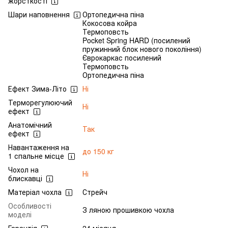
жорсткості
Шари наповнення
Ортопедична піна
Кокосова койра
Термоповсть
Pocket Spring HARD (посилений
пружинний блок нового покоління)
Єврокаркас посилений
Термоповсть
Ортопедична піна
Ефект Зима-Літо
Ні
Терморегулюючий
Ні
ефект
Анатомічний
Так
ефект
Навантаження на
до 150 кг
1 спальне місце
Чохол на
Ні
блискавці
Матеріал чохла
Стрейч
Особливості
З ляною прошивкою чохла
моделі
Гарантія
24 місяця