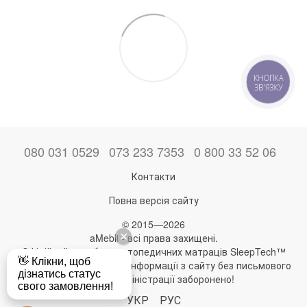
КНОПКА
ЗВ'ЯЗКУ
080 031 0529
073 233 7353
0 800 33 52 06
Контакти
Повна версія сайту
© 2015—2026
aMebli - всі права захищені.
Офіційний виробник ортопедичних матраців SleepTech™
Будь-яке використання інформації з сайту без письмового
дозволу адміністрації заборонено!
УКР
РУС