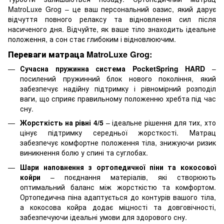
MatroLuxe Grog – це ваш персональний оазис, який дарує
відчуття повного релаксу та відновлення сил після
насиченого дня. Відчуйте, як ваше тіло знаходить ідеальне
положення, а сон стає глибоким і відновлюючим.
Переваги матраца MatroLuxe Grog:
Сучасна пружинна система PocketSpring HARD
–
посилений пружинний блок нового покоління, який
забезпечує надійну підтримку і рівномірний розподіл
ваги, що сприяє правильному положенню хребта під час
сну.
Жорсткість на рівні 4/5
– ідеальне рішення для тих, хто
цінує підтримку середньої жорсткості. Матрац
забезпечує комфортне положення тіла, знижуючи ризик
виникнення болю у спині та суглобах.
Шари наповнення з ортопедичної піни та кокосової
койри
– поєднання матеріалів, які створюють
оптимальний баланс між жорсткістю та комфортом.
Ортопедична піна адаптується до контурів вашого тіла,
а кокосова койра додає міцності та довговічності,
забезпечуючи ідеальні умови для здорового сну.