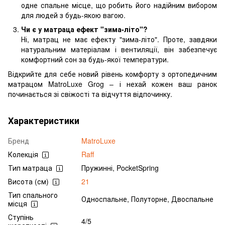
одне спальне місце, що робить його надійним вибором
для людей з будь-якою вагою.
Чи є у матраца ефект "зима-літо"?
Ні, матрац не має ефекту "зима-літо". Проте, завдяки
натуральним матеріалам і вентиляції, він забезпечує
комфортний сон за будь-якої температури.
Відкрийте для себе новий рівень комфорту з ортопедичним
матрацом MatroLuxe Grog – і нехай кожен ваш ранок
починається зі свіжості та відчуття відпочинку.
Характеристики
Бренд
MatroLuxe
Колекція
Raff
Тип матраца
Пружинні, PocketSpring
Висота (см)
21
Тип спального
Односпальне, Полуторне, Двоспальне
місця
Ступінь
4/5