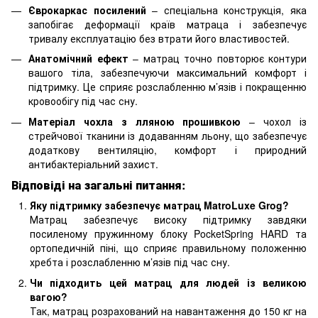
Єврокаркас посилений
– спеціальна конструкція, яка
запобігає деформації країв матраца і забезпечує
тривалу експлуатацію без втрати його властивостей.
Анатомічний ефект
– матрац точно повторює контури
вашого тіла, забезпечуючи максимальний комфорт і
підтримку. Це сприяє розслабленню м’язів і покращенню
кровообігу під час сну.
Матеріал чохла з лляною прошивкою
– чохол із
стрейчової тканини із додаванням льону, що забезпечує
додаткову вентиляцію, комфорт і природний
антибактеріальний захист.
Відповіді на загальні питання:
Яку підтримку забезпечує матрац MatroLuxe Grog?
Матрац забезпечує високу підтримку завдяки
посиленому пружинному блоку PocketSpring HARD та
ортопедичній піні, що сприяє правильному положенню
хребта і розслабленню м’язів під час сну.
Чи підходить цей матрац для людей із великою
вагою?
Так, матрац розрахований на навантаження до 150 кг на