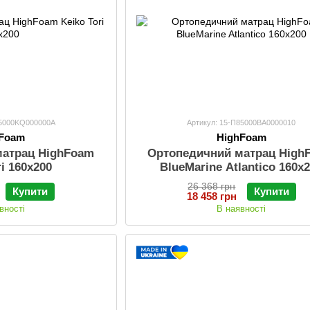
85000KQ000000A
Артикул: 15-П85000ВА0000010
hFoam
HighFoam
матрац HighFoam
Ортопедичний матрац High
ri 160х200
BlueMarine Atlantico 160х
26 368 грн
Купити
Купити
18 458 грн
вності
В наявності