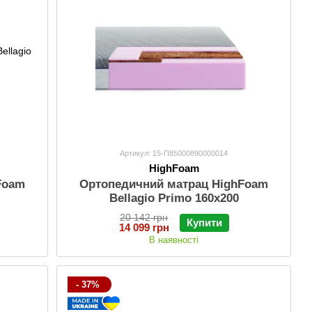
Артикул: 15-П85000890000014
HighFoam
Foam
Ортопедичний матрац HighFoam
Bellagio Primo 160х200
20 142 грн
Купити
14 099 грн
В наявності
- 37%