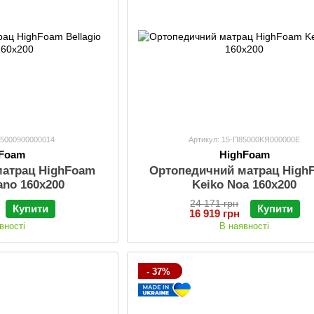
85000900000014
Артикул: 15-П85000KЯ000000E
hFoam
HighFoam
матрац HighFoam
Ортопедичний матрац High
iano 160х200
Keiko Noa 160х200
24 171 грн
Купити
Купити
16 919 грн
вності
В наявності
- 37%