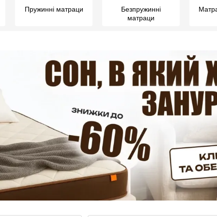
Пружинні матраци
Безпружинні
Матра
матраци