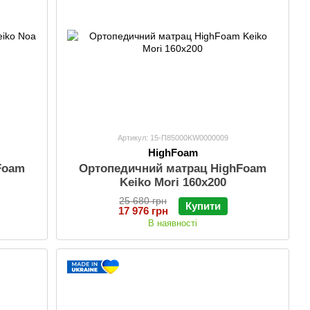
Артикул: 15-П85000KW0000009
HighFoam
Foam
Ортопедичний матрац HighFoam
Keiko Mori 160х200
25 680 грн
Купити
17 976 грн
В наявності