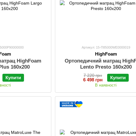
85000P90000000
Артикул: 15-П85000WЕ0000019
hFoam
HighFoam
матрац HighFoam
Ортопедичний матрац High
Plus 160x200
Lento Presto 160х200
7 220 грн
Купити
Купити
6 498 грн
вності
В наявності