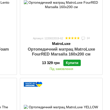
14
Артикул: 1220022019-62
MatroLuxe
Foam
Ортопедичний матрац MatroLuxe
FourRED Marsalla 160х200 см
13 329 грн
Купити
Під замовлення