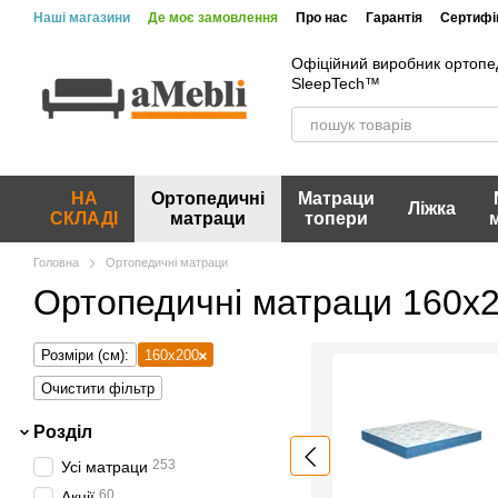
Перейти до основного контенту
Наші магазини
Де моє замовлення
Про нас
Гарантія
Сертифік
Вакансії
Акції та знижки
Відгуки про магазин
Офіційний виробник ортопе
SleepTech™
НА
Ортопедичні
Матраци
Ліжка
СКЛАДІ
матраци
топери
Головна
Ортопедичні матраци
Ортопедичні матраци 160х
Розміри (см):
160x200
Очистити фільтр
Розділ
253
Усі матраци
60
Акції