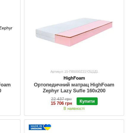
Артикул: 15-П85000Z21Y2Ц1Д1
HighFoam
Foam
Ортопедичний матрац HighFoam
0
Zephyr Lazy Sufle 160x200
22 437 грн
Купити
15 706 грн
В наявності