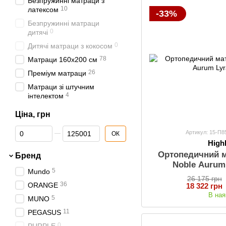
Безпружинні матраци з
10
латексом
-33%
Безпружинні матраци
0
дитячі
0
Дитячі матраци з кокосом
78
Матраци 160х200 см
26
Преміум матраци
Матраци зі штучним
4
інтелектом
Ціна, грн
Від Ціна, грн
До Ціна, грн
Артикул: 15-П
ОК
Hig
Ортопедичний 
Бренд
Noble Aurum
5
Mundo
26 175 грн
36
ORANGE
18 322 грн
В ная
5
MUNO
11
PEGASUS
0