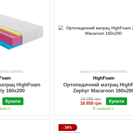
85000ZJ0000001
Артикул: 15-П85000ZM0000000
hFoam
HighFoam
матрац HighFoam
Ортопедичний матрац High
lly 160x200
Zephyr Macaroon 160x20
24 085 грн
Купити
Купити
16 859 грн
вності
В наявності
- 34%