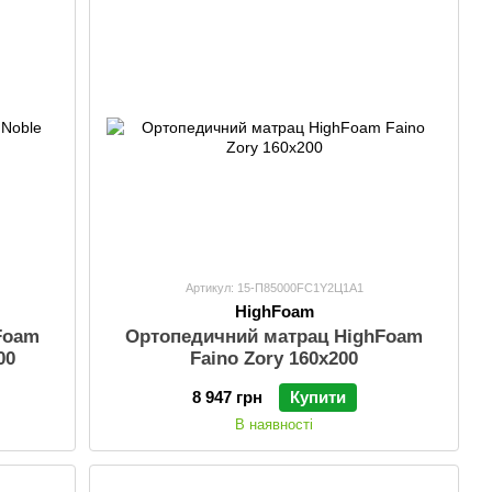
Артикул: 15-П85000FC1Y2Ц1А1
HighFoam
Foam
Ортопедичний матрац HighFoam
00
Faino Zory 160x200
8 947 грн
Купити
В наявності