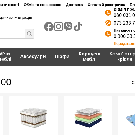
ати якості
Обмін та повернення
Доставка
Оплата й розстрочка
Бл
080 031 
дичних матраців
073 233 
0 800 33 
Передзвон
М'які
Корпусні
Комп'ютер
Аксесуари
Шафи
меблі
меблі
крісла
200
С