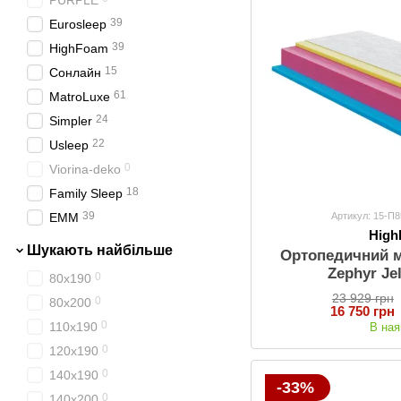
PURPLE
39
Eurosleep
39
HighFoam
15
Сонлайн
61
MatroLuxe
24
Simpler
22
Usleep
0
Viorina-deko
18
Family Sleep
39
Артикул: 15-П
EMM
Hig
Шукають найбільше
Ортопедичний 
Zephyr Je
0
80х190
23 929 грн
0
80х200
16 750 грн
0
110х190
В ная
0
120х190
0
140х190
-33%
0
140х200