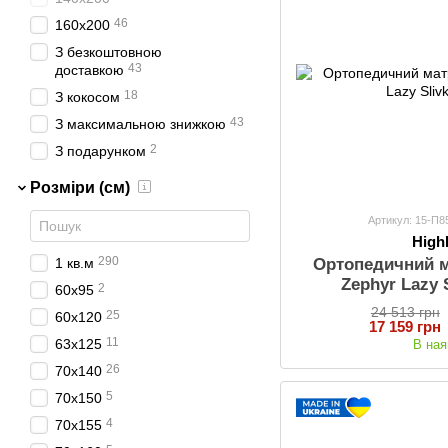
46
160х200
З безкоштовною
43
доставкою
18
З кокосом
43
З максимальною знижкою
2
З подарунком
Розміри (см)
Артикул: 15-П
Hig
290
Ортопедичний 
1 кв.м
Zephyr Lazy 
2
60х95
24 513 грн
25
60х120
17 159 грн
11
63x125
В ная
26
70x140
5
70х150
4
70х155