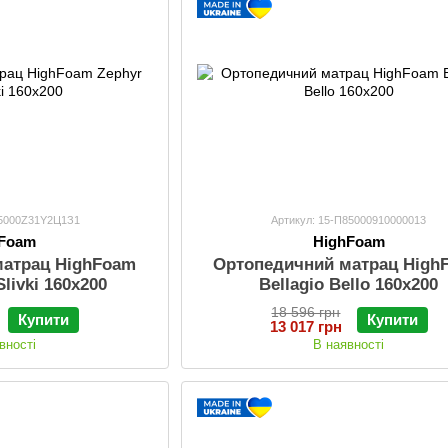
85000Z31Y2Ц1З1
Артикул: 15-П85000910000013
hFoam
HighFoam
матрац HighFoam
Ортопедичний матрац High
Slivki 160x200
Bellagio Bello 160х200
18 596 грн
Купити
Купити
13 017 грн
вності
В наявності