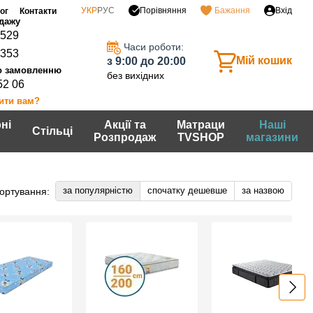
Порівняння
УКР
РУС
Бажання
Вхід
ог
Контакти
0529
Часи роботи:
7353
Мій кошик
з 9:00 до 20:00
без вихідних
52 06
ити вам?
ні
Акції та
Матраци
Наші
Стільці
Розпродаж
TVSHOP
магазини
за популярністю
спочатку дешевше
за назвою
ортування: