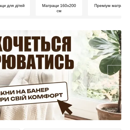
ци для дітей
Матраци 160х200
Преміум матраци
см