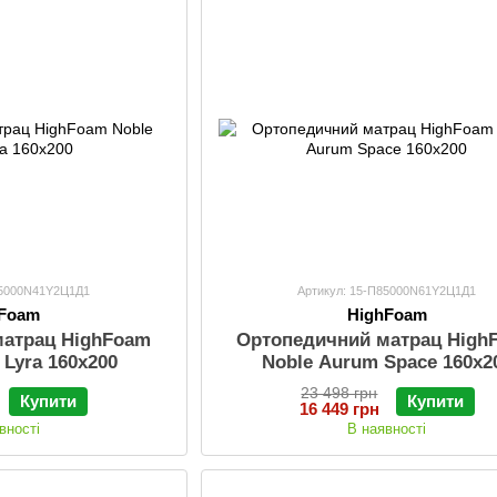
85000N41Y2Ц1Д1
Артикул: 15-П85000N61Y2Ц1Д1
hFoam
HighFoam
матрац HighFoam
Ортопедичний матрац High
 Lyra 160x200
Noble Aurum Space 160x2
23 498 грн
Купити
Купити
16 449 грн
вності
В наявності