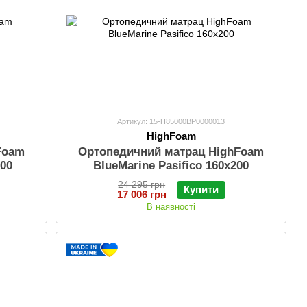
Артикул: 15-П85000ВР0000013
HighFoam
Foam
Ортопедичний матрац HighFoam
200
BlueMarine Pasifico 160х200
24 295 грн
Купити
17 006 грн
В наявності