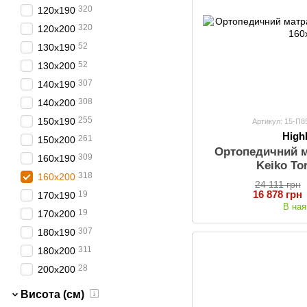
320
120x190
320
120x200
52
130x190
52
130x200
307
140x190
308
140x200
255
150x190
Артикул: 15-П
Hig
261
150x200
Ортопедичний 
309
160x190
Keiko To
318
160x200
24 111 грн
16 878 грн
19
170х190
В ная
19
170х200
307
180x190
311
180x200
28
200х200
Висота (см)