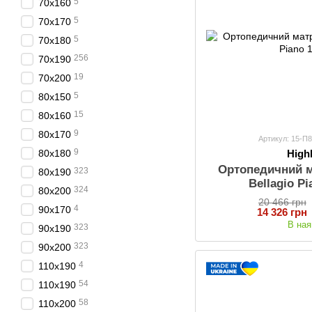
5
70х160
5
70х170
5
70х180
256
70x190
19
70х200
5
80х150
15
80х160
9
80х170
Артикул: 15-П
9
Hig
80x180
Ортопедичний 
323
80x190
Bellagio P
324
80x200
20 466 грн
4
90х170
14 326 грн
В ная
323
90x190
323
90x200
4
110x190
54
110x190
58
110x200