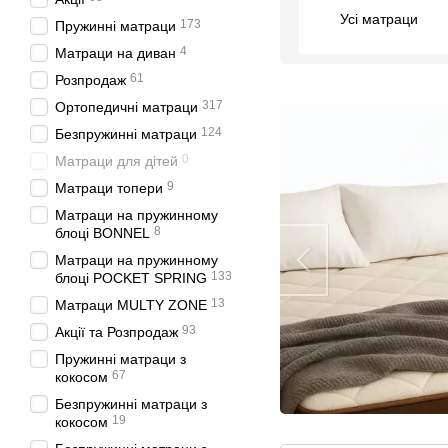
Усі матраци
173
Пружинні матраци
4
Матраци на диван
61
Розпродаж
317
Ортопедичні матраци
124
Безпружинні матраци
0
Матраци для дітей
9
Матраци топери
Матраци на пружинному
8
блоці BONNEL
Матраци на пружинному
133
блоці POCKET SPRING
13
Матраци MULTY ZONE
93
Акції та Розпродаж
Пружинні матраци з
67
кокосом
Безпружинні матраци з
19
кокосом