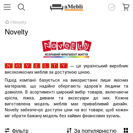
Novelty
Novelty
— це український виробник
N
O
V
E
L
T
Y
високоякісних меблів за доступною ціною.
Підхід компанії базується на використанні лише якісних
матеріалів, що надійно оберігають здоров’я людини та
довкілля. В асортименті широкий вибір товарів, включаючи
крісла, ліжка, дивани та аксесуари до них. Кожна
виготовлена модель меблів має привабливий дизайн.
Novelty забезпечує доступні ціни на всі товари, щоб кожен
міг обрати бажану модель без зайвих фінансових зусиль.
Фільтр
За популярністю