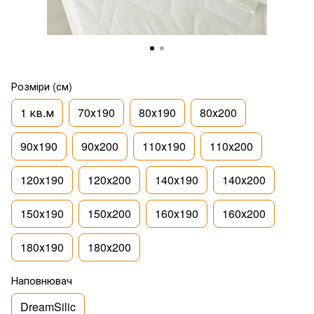
Розміри (см)
1 кв.м
70х190
80х190
80х200
90х190
90х200
110х190
110х200
120х190
120х200
140х190
140х200
150х190
150х200
160х190
160х200
180х190
180х200
Наповнювач
DreamSilic