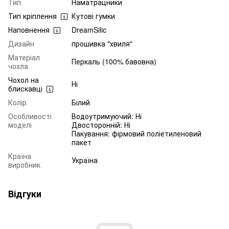
Тип
Наматрацники
Тип кріплення
Кутові гумки
Наповнення
DreamSilic
Дизайн
прошивка "хвиля"
Матеріал
Перкаль (100% бавовна)
чохла
Чохол на
Ні
блискавці
Колір
Білий
Особливості
Водоутримуючий: Ні
моделі
Двосторонній: Ні
Пакування: фірмовий поліетиленовий
пакет
Країна
Україна
виробник
Відгуки