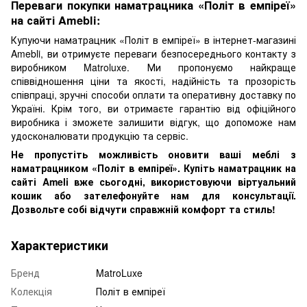
Переваги покупки наматрацника «Політ в емпіреї»
на сайті Amebli:
Купуючи наматрацник «Політ в емпіреї» в інтернет-магазині
Amebli, ви отримуєте переваги безпосереднього контакту з
виробником Matroluxe. Ми пропонуємо найкраще
співвідношення ціни та якості, надійність та прозорість
співпраці, зручні способи оплати та оперативну доставку по
Україні. Крім того, ви отримаєте гарантію від офіційного
виробника і зможете залишити відгук, що допоможе нам
удосконалювати продукцію та сервіс.
Не пропустіть можливість оновити ваші меблі з
наматрацником «Політ в емпіреї». Купіть наматрацник на
сайті Ameli вже сьогодні, використовуючи віртуальний
кошик або зателефонуйте нам для консультації.
Дозвольте собі відчути справжній комфорт та стиль!
Характеристики
Бренд
MatroLuxe
Колекція
Політ в емпіреї