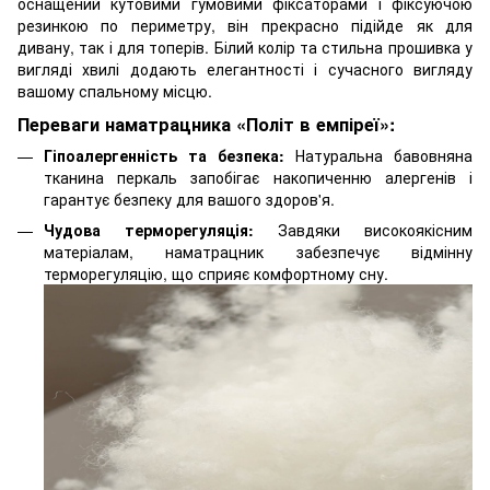
оснащений кутовими гумовими фіксаторами і фіксуючою
резинкою по периметру, він прекрасно підійде як для
дивану, так і для топерів. Білий колір та стильна прошивка у
вигляді хвилі додають елегантності і сучасного вигляду
вашому спальному місцю.
Переваги наматрацника «Політ в емпіреї»:
Гіпоалергенність та безпека:
Натуральна бавовняна
тканина перкаль запобігає накопиченню алергенів і
гарантує безпеку для вашого здоров'я.
Чудова терморегуляція:
Завдяки високоякісним
матеріалам, наматрацник забезпечує відмінну
терморегуляцію, що сприяє комфортному сну.