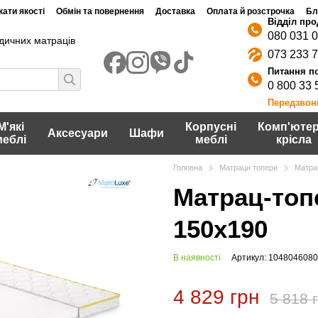
ати якості
Обмін та повернення
Доставка
Оплата й розстрочка
Бл
080 031 
дичних матраців
073 233 
0 800 33 
Передзвон
М'які
Корпусні
Комп'ютер
Аксесуари
Шафи
меблі
меблі
крісла
Головна
Матраци топери
Матрац
Матрац-топе
150х190
В наявності
Артикул: 104804608
4 829 грн
5 818 