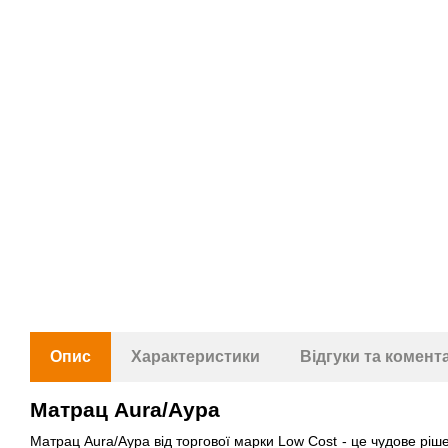
Опис
Характеристики
Відгуки та комент
Матрац Aura/Аура
Матрац Aura/Аура від торгової марки Low Cost - це чудове ріш