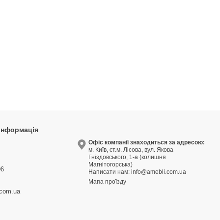
 інформація
9
Офіс компанії знаходиться за адресою:
м. Київ, ст.м. Лісова, вул. Якова
3
Гніздовського, 1-а (колишня
Магнітогорська)
06
Написати нам:
info@amebli.com.ua
Мапа проїзду
.com.ua