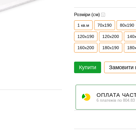
Розміри (см)
1 кв.м
70x190
80x190
120x190
120x200
140
160x200
180x190
180
Купити
Замовити
ОПЛАТА ЧАС
6 платежів по 804.83