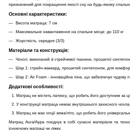
призначений для покращення якості сну на будь-якому спально
Основні характеристики:
Висота матраца: 7 см
Максимальне навантаження на спальне місце: до 110 кг
Жорсткість: середня (3/3)
Матеріали та конструкція:
Чохол: виконаний зі стрейчевої тканини, прошитої синтепо
Шар 1: стрейч-жаккард, прошитий синтепоном, для комфорт
Шар 2: Air Foam - інноваційна піна, що забезпечує чудову 
Додаткові особливості:
Матрац не містить латексу, що робить його доступним за ці
У конструкції матраца немає внутрішнього захисного чохла, 
Матрац не має опції зима/літо, що робить його універсаль
Матрац Aura/Аура поєднує в собі сучасні матеріали та техн
існуючому матраці чи ліжку.