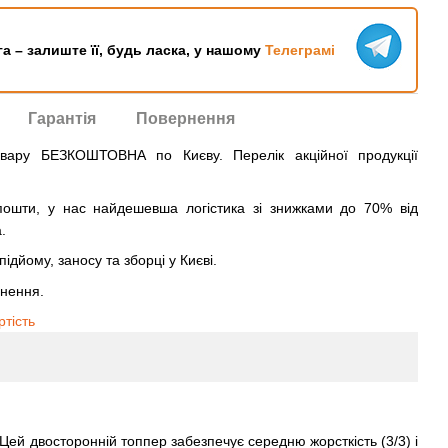
га – залиште її, будь ласка, у нашому
Телеграмі
Гарантія
Повернення
овару БЕЗКОШТОВНА по Києву. Перелік акційної продукції
ошти, у нас найдешевша логістика зі знижками до 70% від
.
ідйому, заносу та зборці у Києві.
рнення.
ртість
Цей двосторонній топпер забезпечує середню жорсткість (3/3) і