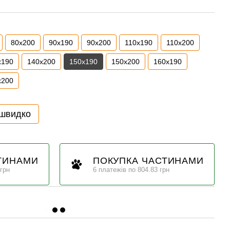
80x200
90x190
90x200
110x190
110x200
x190
140x200
150x190
150x200
160x190
x200
 швидко
ТИНАМИ
ПОКУПКА ЧАСТИНАМИ
 грн
6 платежів по 804.83 грн