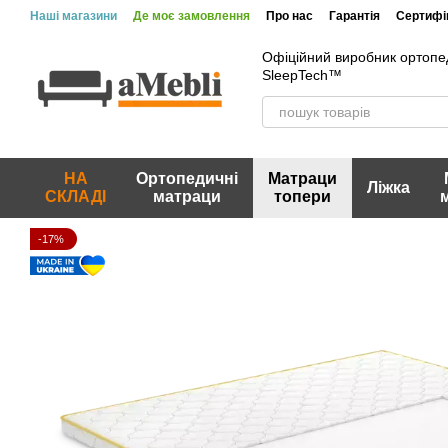
Перейти до основного контенту
Наші магазини
Де моє замовлення
Про нас
Гарантія
Сертифік
Офіційний виробник ортопе
SleepTech™
НА
Ортопедичні
Матраци
Ліжка
СКЛАДІ
матраци
топери
-17%