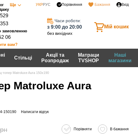
Порівняння
Ще
УКР
РУС
Бажання
Вхід
ог
0529
Часи роботи:
7353
Мій кошик
з 9:00 до 20:00
без вихідних
52 06
ити вам?
ні
Акції та
Матраци
Наші
Стільці
Розпродаж
TVSHOP
магазини
-топер Matroluxe Aura 150х190
р Matroluxe Aura
04-150190
Написати відгук
грн
Порівняти
В бажання