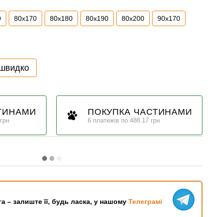
0
80х170
80x180
80x190
80x200
90х170
 швидко
ТИНАМИ
ПОКУПКА ЧАСТИНАМИ
 грн
6 платежів по 488.17 грн
га – залиште її, будь ласка, у нашому
Телеграмі