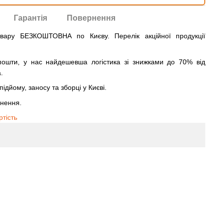
Гарантія
Повернення
овару БЕЗКОШТОВНА по Києву. Перелік акційної продукції
ошти, у нас найдешевша логістика зі знижками до 70% від
.
ідйому, заносу та зборці у Києві.
рнення.
ртість