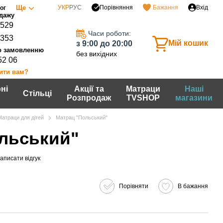
Порівняння
Ще
УКР
РУС
Бажання
Вхід
ог
0529
Часи роботи:
7353
Мій кошик
з 9:00 до 20:00
без вихідних
52 06
ити вам?
ні
Акції та
Матраци
Наші
Стільці
Розпродаж
TVSHOP
магазини
Матраци для дітей
Матрац "Польський"
льський"
аписати відгук
Порівняти
В бажання