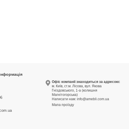
 інформація
9
Офіс компанії знаходиться за адресою:
м. Київ, ст.м. Лісова, вул. Якова
3
Гніздовського, 1-а (колишня
Магнітогорська)
06
Написати нам:
info@amebli.com.ua
Мапа проїзду
.com.ua