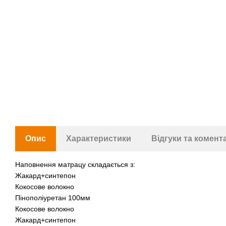
Опис
Характеристики
Відгуки та комент
Наповнення матрацу складається з:
Жакард+синтепон
Кокосове волокно
Пінополіуретан 100мм
Кокосове волокно
Жакард+синтепон