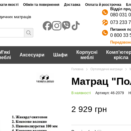
ати якості
Обмін та повернення
Доставка
Оплата й розстрочка
Бл
080 031 
дичних матраців
073 233 
0 800 33 
Передзвон
М'які
Корпусні
Комп'ютер
Аксесуари
Шафи
меблі
меблі
крісла
Головна
Ортопедичні матраци
Матрац "По
В наявності
Артикул: 46-2079
Н
2 929 грн