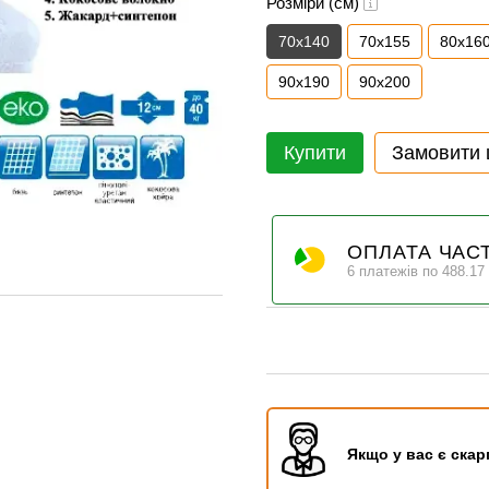
Розміри (см)
70x140
70х155
80х16
90x190
90x200
Купити
Замовити
ОПЛАТА ЧАС
6 платежів по 488.17
Якщо у вас є скар