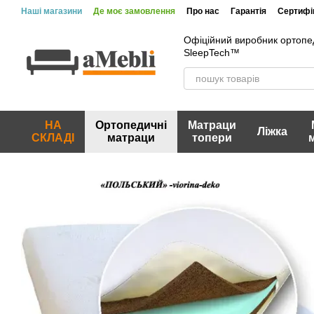
Перейти до основного контенту
Наші магазини
Де моє замовлення
Про нас
Гарантія
Сертифік
Офіційний виробник ортопе
SleepTech™
НА
Ортопедичні
Матраци
Ліжка
СКЛАДІ
матраци
топери