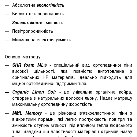
Абсолютна
екологічність
Висока теплопровідність
Зносостійкість
і міцність
Повітропроникність
Мінімальна електризуємість
Основа матрацу:
SHR foam ML
®
- спеціальний вид ортопедичної піни
високої щільності, яка повністю виготовлена з
оригінальних HR матеріалів. Ідеально підходить для
міцної ортопедичної підтримки тіла.
Organic Linen Coir
- це унікальна органічна койра,
створена з натуральних волокон льону. Надає матрацу
максимальну ортопедичну жорсткість.
MML Memory
- це різновид в'язкоеластичної піни з
відкритими порами, які легко пропускають повітря та
змінюють ступінь м'якості під впливом тепла людського
тіла. Завдяки цій властивості матеріал і отримав назву