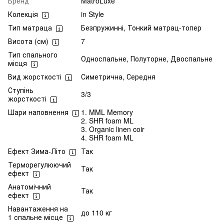
Бренд
MatroLuxe
Колекція
in Style
Тип матраца
Безпружинні, Тонкий матрац-топер
Висота (см)
7
Тип спального
Односпальне, Полуторне, Двоспальне
місця
Вид жорсткості
Симетрична, Середня
Ступінь
3/3
жорсткості
Шари наповнення
1. MML Memory
2. SHR foam ML
3. Organic linen coir
4. SHR foam ML
Ефект Зима-Літо
Так
Терморегулюючий
Так
ефект
Анатомічний
Так
ефект
Навантаження на
до 110 кг
1 спальне місце