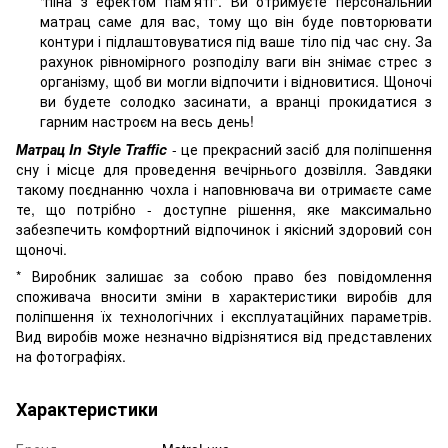
"піна з ефектом пам'яті". Ви отримуєте персональний
матрац саме для вас, тому що він буде повторювати
контури і підлаштовуватися під ваше тіло під час сну. За
рахунок рівномірного розподілу ваги він знімає стрес з
організму, щоб ви могли відпочити і відновитися. Щоночі
ви будете солодко засинати, а вранці прокидатися з
гарним настроєм на весь день!
Матрац In Style Traffic
- це прекрасний засіб для поліпшення
сну і місце для проведення вечірнього дозвілля. Завдяки
такому поєднанню чохла і наповнювача ви отримаєте саме
те, що потрібно - доступне рішення, яке максимально
забезпечить комфортний відпочинок і якісний здоровий сон
щоночі.
* Виробник залишає за собою право без повідомлення
споживача вносити зміни в характеристики виробів для
поліпшення їх технологічних і експлуатаційних параметрів.
Вид виробів може незначно відрізнятися від представлених
на фотографіях.
Характеристики