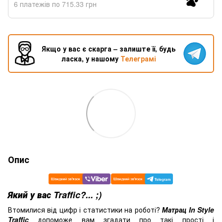
6 платежів по 715.33 грн
Якщо у вас є скарга – залиште її, будь
ласка, у нашому
Телеграмі
Опис
Який у вас Traffic?... ;)
Втомилися від цифр і статистики на роботі?
Матрац In Style
Traffic
допоможе вам згадати про такі прості і