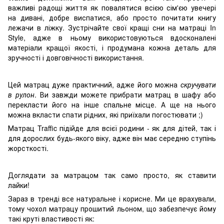
важливі радощі життя як повалятися всією сім'єю увечері
на дивані, добре виспатися, або просто почитати книгу
лежачи в ліжку. Зустрічайте свої кращі сни на матраці In
Style, адже в ньому використовуються вдосконалені
матеріали кращої якості, і продумана кожна деталь для
зручності і довговічності використання.
Цей матрац дуже практичний, адже його можна
скручувати
в рулон
. Ви завжди можете прибрати матрац в шафу або
перекласти його на інше спальне місце. А ще на нього
можна вкласти спати рідних, які приїхали погостювати ;)
Матрац Traffic підійде для всієї родини - як для дітей, так і
для дорослих будь-якого віку, адже він має середню ступінь
жорсткості.
Доглядати за матрацом так само просто, як ставити
лайки!
Зараз в тренді все натуральне і корисне. Ми це врахували,
тому чохол матрацу прошитий льоном, що забезпечує йому
такі круті властивості як: