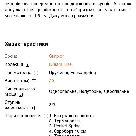
виробiв без попереднього повiдомлення покупцiв. А також
допускаються розбіжності в габаритних розмірах висот
матеріалів +/- 1,5 см. Дякуємо за розумiння.
Характеристики
Бренд
Simpler
Колекція
Dream Line
Тип матраца
Пружинні, PocketSpring
Висота (см)
20
Тип спального
Односпальне, Полуторне, Двоспальне
місця
Ступінь
3/3
жорсткості
Шари наповнення
1. Натуральна повсть
2. Термоповсть
3. Pocket Spring
4. Євроборт 10 см
5. Термоповсть