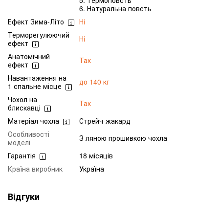
6. Натуральна повсть
Ефект Зима-Літо
Ні
Терморегулюючий
Ні
ефект
Анатомічний
Так
ефект
Навантаження на
до 140 кг
1 спальне місце
Чохол на
Так
блискавці
Матеріал чохла
Стрейч-жакард
Особливості
З ляною прошивкою чохла
моделі
Гарантія
18 місяців
Країна виробник
Україна
Відгуки