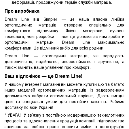
деформації, продовжуючи термін служби матраца.
Про виробника
Dream Line від Simpler — це наша власна лінійка
ортопедичних матраців, створена спеціально для
комфортного відпочинку. Якісні матеріали, сучасні
технології, нові розробки — все це допомагає нам зробити
ортопедичні матраци Dream Line максимально
комфортними. Це відмінний вибір для всієї родини.
Dream Line — ортопедичні матраци, які порадують
довговічністю, надійністю, зносостійкістю і зручністю, а
також змінять ваше уявлення про комфорт.
Ваш відпочінок — це Dream Line!
У нашому інтернет-магазині ви можете купити цю та багато
інших моделей ортопедичних матраців. Із задоволенням
допоможемо вибрати оптимальний варіант,. Діють вигідні
ціни та спеціальні умови для постійних клієнтів. Робимо
доставку по всій Україні!
* УВАГА! У зв’язку з постiйною модернiзацiєю технологiчних
процесiв та вдосконалення продукцiї компанiї, пiдприємство
залишає за собою право вносити змiни в конструкцiю