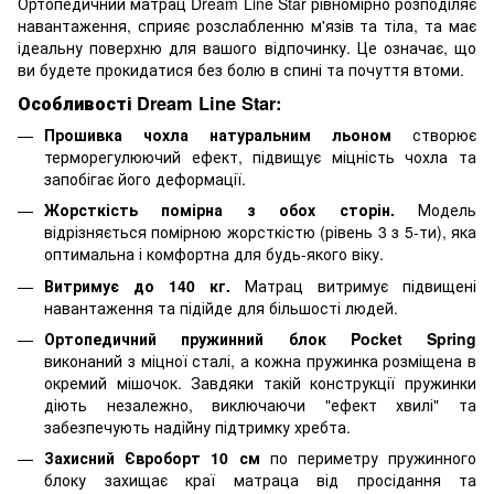
Ортопедичний матрац Dream Line Star рівномірно розподіляє
навантаження, сприяє розслабленню м'язів та тіла, та має
ідеальну поверхню для вашого відпочинку. Це означає, що
ви будете прокидатися без болю в спині та почуття втоми.
Особливості Dream Line Star:
Прошивка чохла натуральним льоном
створює
терморегулюючий ефект, підвищує міцність чохла та
запобігає його деформації.
Жорсткість помірна з обох сторін.
Модель
відрізняється помірною жорсткістю (рівень 3 з 5-ти), яка
оптимальна і комфортна для будь-якого віку.
Витримує до 140 кг.
Матрац витримує підвищені
навантаження та підійде для більшості людей.
Ортопедичний пружинний блок Pocket Spring
виконаний з міцної сталі, а кожна пружинка розміщена в
окремий мішочок. Завдяки такій конструкції пружинки
діють незалежно, виключаючи "ефект хвилі" та
забезпечують надійну підтримку хребта.
Захисний Євроборт 10 см
по периметру пружинного
блоку захищає краї матраца від просідання та