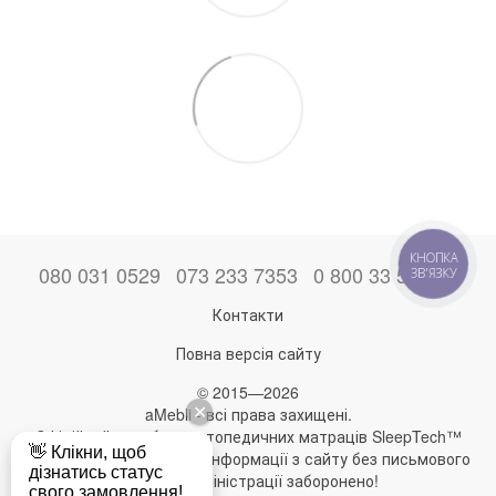
КНОПКА
080 031 0529
073 233 7353
0 800 33 52 06
ЗВ'ЯЗКУ
Контакти
Повна версія сайту
© 2015—2026
aMebli - всі права захищені.
Офіційний виробник ортопедичних матраців SleepTech™
Будь-яке використання інформації з сайту без письмового
дозволу адміністрації заборонено!