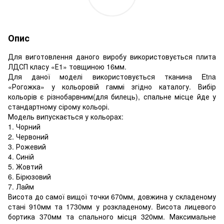
Опис
Для виготовлення даного виробу використовується плита
ЛДСП класу «Е1» товщиною 16мм.
Для даної моделі використовується тканина Etna
«Рогожка» у кольоровій гаммі згідно каталогу. Вибір
кольорів є різнобарвним(для билець), спальне місце йде у
стандартному сірому кольорі.
Модель випускається у кольорах:
1. Чорний
2. Червоний
3. Рожевий
4. Синій
5. Жовтий
6. Бірюзовий
7. Лайм
Висота до самої вищої точки 670мм, довжина у складеному
стані 910мм та 1730мм у розкладеному. Висота лицевого
бортика 370мм та спального місця 320мм. Максимальне