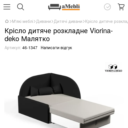
М'які меблі
Дивани
Дитячі дивани
Крісло дитяче розкла
Крісло дитяче розкладне Viorina-
deko Малятко
Артикул:
46-1347
Написати відгук