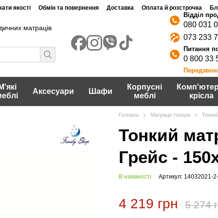
ати якості
Обмін та повернення
Доставка
Оплата й розстрочка
Бл
080 031 
дичних матраців
073 233 
0 800 33 
Передзвон
М'які
Корпусні
Комп'ютер
Аксесуари
Шафи
меблі
меблі
крісла
Головна
Матраци топери
Тонкий
Тонкий матр
Грейс - 150
В наявності
Артикул: 14032021-2
4 219 грн
5 274 