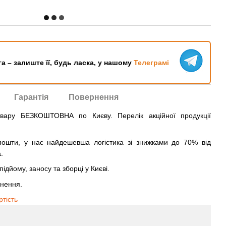
га – залиште її, будь ласка, у нашому
Телеграмі
Гарантія
Повернення
овару БЕЗКОШТОВНА по Києву. Перелік акційної продукції
ошти, у нас найдешевша логістика зі знижками до 70% від
.
ідйому, заносу та зборці у Києві.
рнення.
ртість