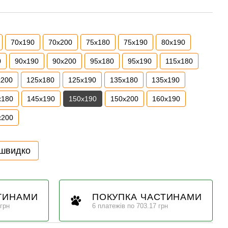
70x190
70х200
75х180
75х190
80x190
0
90x190
90x200
95x180
95x190
115х180
x200
125x180
125x190
135x180
135x190
x180
145x190
150x190
150x200
160x190
x200
 швидко
ТИНАМИ
ПОКУПКА ЧАСТИНАМИ
 грн
6 платежів по 703.17 грн