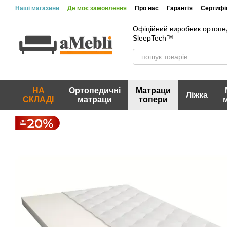
Перейти до основного контенту
Наші магазини
Де моє замовлення
Про нас
Гарантія
Сертифік
Офіційний виробник ортопе
SleepTech™
НА
Ортопедичні
Матраци
Ліжка
СКЛАДІ
матраци
топери