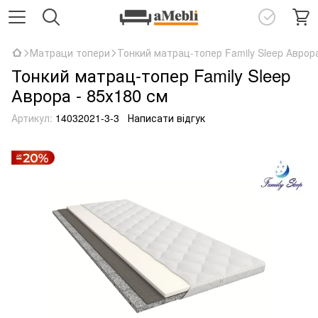
Матраци топери
Тонкий матрац-топер Family Sleep Аврора
Тонкий матрац-топер Family Sleep
Аврора - 85х180 см
Артикул:
14032021-3-3
Написати відгук