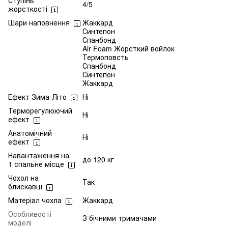
Ступінь
4/5
жорсткості
Шари наповнення
Жаккард
Синтепон
Спанбонд
Air Foam Жорсткий войлок
Термоповсть
Спанбонд
Синтепон
Жаккард
Ефект Зима-Літо
Ні
Терморегулюючий
Ні
ефект
Анатомічний
Ні
ефект
Навантаження на
до 120 кг
1 спальне місце
Чохол на
Так
блискавці
Матеріал чохла
Жаккард
Особливості
З бічними тримачами
моделі