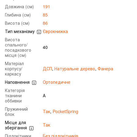
Довжина (см)
191
Глибина (см)
85
Висота (см)
86
Тип механізму
Єврокнижка
Висота
спального/
40
посадкового
місця (см)
Матеріал
корпусу/
ДСП
,
Натуральне дерево
,
Фанера
каркасу
Наповнення
Ортопедичне
Категорія
тканини
А
оббивки
Пружинний
Так
,
PocketSpring
блок
Місце для
Так
зберігання
Підлокітники
Без підлокітників