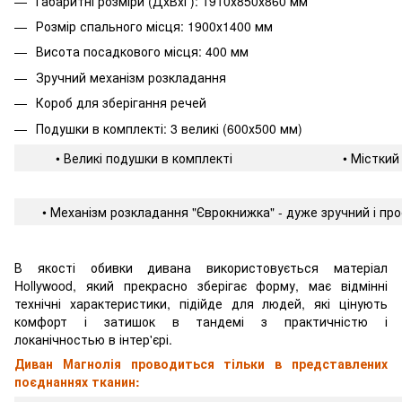
Габаритні розміри (ДхВхГ): 1910х850х860 мм
Розмір спального місця: 1900х1400 мм
Висота посадкового місця: 400 мм
Зручний механізм розкладання
Короб для зберігання речей
Подушки в комплекті: 3 великі (600х500 мм)
• Великі подушки в комплекті
• Місткий
• Механізм розкладання "Єврокнижка" - дуже зручний і про
В якості обивки дивана використовується матеріал
Hollywood, який прекрасно зберігає форму, має відмінні
технічні характеристики, підійде для людей, які цінують
комфорт і затишок в тандемі з практичністю і
локанічностью в інтер'єрі.
Диван Магнолія проводиться тільки в представлених
поєднаннях тканин: