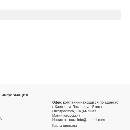
я информация
9
Офис компании находится по адресу:
г. Киев. ст.м. Лесная, ул. Якова
3
Гнездовского, 1-а (бывшая
Магнитогорская)
06
Написать нам:
info@amebli.com.ua
Карта проезда