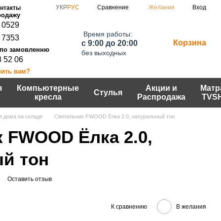
Сравнение
УКР
РУС
Желания
Вход
нтакты
 0529
Время работы:
 7353
Корзина
c 9:00 до 20:00
без выходных
3 52 06
нить вам?
я
Компьютерные
Акции и
Матр
Стулья
кресла
Распродажа
TVS
я дома на складе
Светильник FWOOD Ёлка 2.0, натуральный тон
 FWOOD Ёлка 2.0,
й тон
Оставить отзыв
К сравнению
В желания