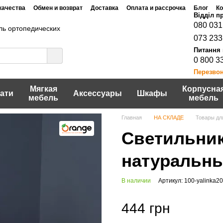
качества
Обмен и возврат
Доставка
Оплата и рассрочка
Блог
Ко
Договор публичной оферты
шение
Политика конфидециальности
080 031
ь ортопедических
073 233
0 800 3
Перезво
Мягкая
Корпусна
ати
Аксессуары
Шкафы
мебель
мебель
Главная
НА СКЛАДЕ
Товары дл
Светильник
натуральны
В наличии
Артикул: 100-yalinka20
444 грн