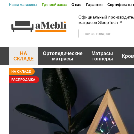
Перейти к основному контенту
Наши магазины
Где мой заказ
О нас
Гарантия
Сертификаты 
Вакансии
Акции и скидки
Отзывы
Пользовательское согла
Официальный производител
матрасов SleepTech™
НА
Ортопедические
Матрасы
Кров
СКЛАДЕ
матрасы
топперы
НА СКЛАДЕ
РАСПРОДАЖА