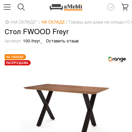
НА СКЛАДЕ" >
НА СКЛАДЕ
Товары для дома на складе
С
Стол FWOOD Freyr
Артикул:
100-freyr_
Оставить отзыв
НА СКЛАДЕ
РАСПРОДАЖА