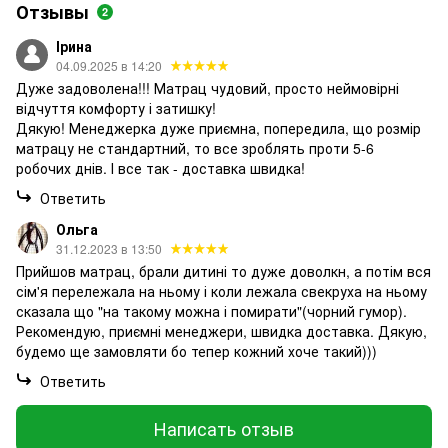
Отзывы
2
Ірина
04.09.2025 в 14:20
Дуже задоволена!!! Матрац чудовий, просто неймовірні
відчуття комфорту і затишку!
Дякую! Менеджерка дуже приємна, попередила, що розмір
матрацу не стандартний, то все зроблять проти 5-6
робочих днів. І все так - доставка швидка!
Ответить
Ольга
31.12.2023 в 13:50
Прийшов матрац, брали дитині то дуже доволкн, а потім вся
сім'я перележала на ньому і коли лежала свекруха на ньому
сказала що "на такому можна і помирати"(чорний гумор).
Рекомендую, приємні менеджери, швидка доставка. Дякую,
будемо ще замовляти бо тепер кожний хоче такий)))
Ответить
Написать отзыв