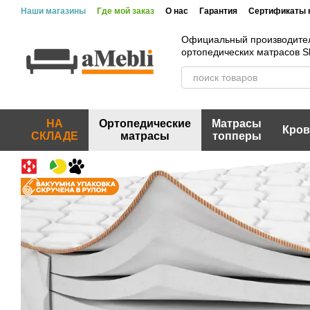
Перейти к основному контенту
Наши магазины
Где мой заказ
О нас
Гарантия
Сертификаты 
Вакансии
Акции и скидки
Отзывы
Пользовательское согла
Официальный производите
ортопедических матрасов 
НА
Ортопедические
Матрасы
Кров
СКЛАДЕ
матрасы
топперы