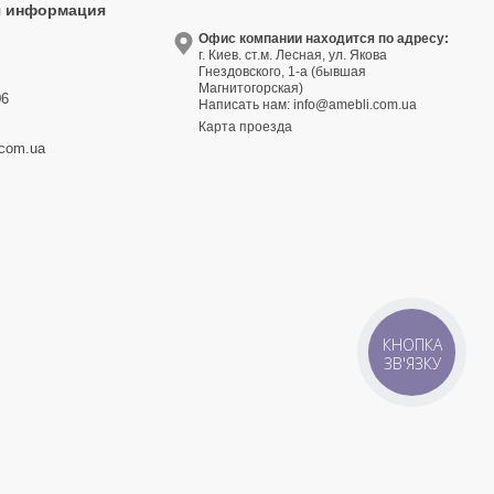
я информация
9
Офис компании находится по адресу:
г. Киев. ст.м. Лесная, ул. Якова
3
Гнездовского, 1-а (бывшая
Магнитогорская)
06
Написать нам:
info@amebli.com.ua
Карта проезда
.com.ua
КНОПКА
ЗВ'ЯЗКУ