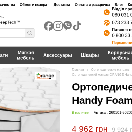
качества
Обмен и возврат
Доставка
Оплата и рассрочка
Блог
Ко
Договор публичной оферты
шение
Политика конфидециальности
080 031 
ль
SleepTech™
073 233 
0 800 33
Перезвони
Мягкая
Корпусна
ати
Аксессуары
Шкафы
мебель
мебель
Главная
Ортопедические матрасы
Ортопедический матрас ORANGE Hand
Ортопедич
Handy Foam
В наличии
Артикул: 260101-9020
4 962 грн
9 924 