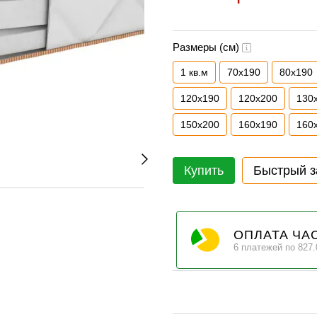
Размеры (см)
1 кв.м
70х190
80х190
120х190
120х200
130
150х200
160х190
160
Купить
Быстрый з
ОПЛАТА ЧА
6 платежей по 827.