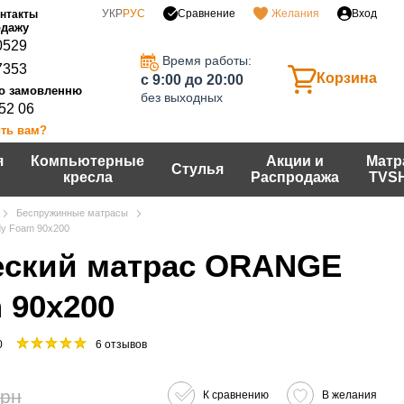
Сравнение
УКР
РУС
Желания
Вход
нтакты
0529
Время работы:
7353
Корзина
c 9:00 до 20:00
без выходных
 52 06
ть вам?
я
Компьютерные
Акции и
Матр
Стулья
кресла
Распродажа
TVS
Беспружинные матрасы
y Foam 90x200
еский матрас ORANGE
 90x200
0
6 отзывов
грн
К сравнению
В желания