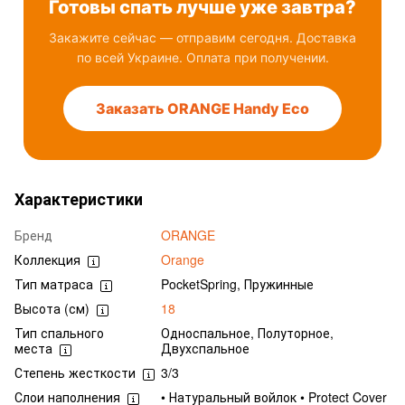
Готовы спать лучше уже завтра?
Закажите сейчас — отправим сегодня. Доставка
по всей Украине. Оплата при получении.
Заказать ORANGE Handy Eco
Характеристики
Бренд
ORANGE
Коллекция
Orange
Тип матраса
PocketSpring, Пружинные
Высота (см)
18
Тип спального
Односпальное, Полуторное,
места
Двухспальное
Степень жесткости
3/3
Слои наполнения
• Натуральный войлок • Protect Cover