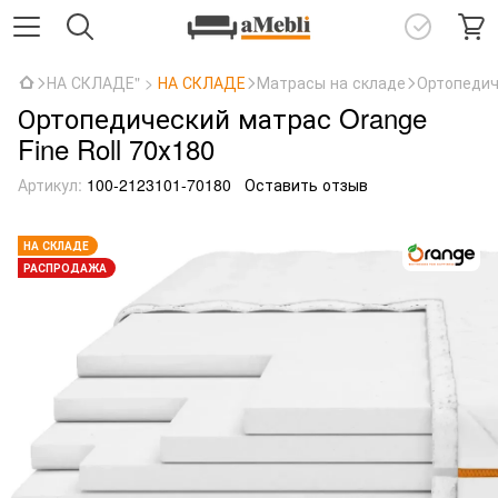
НА СКЛАДЕ" >
НА СКЛАДЕ
Матрасы на складе
Ортопедич
Ортопедический матрас Orange
Fine Roll 70х180
Артикул:
100-2123101-70180
Оставить отзыв
НА СКЛАДЕ
РАСПРОДАЖА