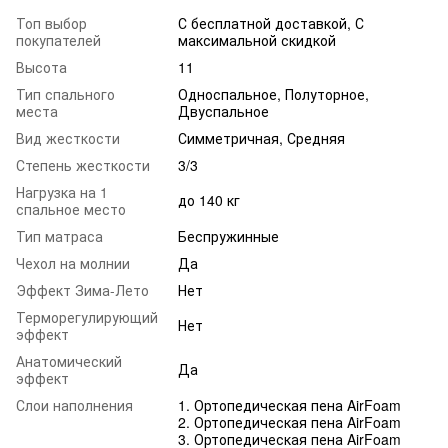
Топ выбор
С бесплатной доставкой, С
покупателей
максимальной скидкой
Высота
11
Тип спального
Односпальное, Полуторное,
места
Двуспальное
Вид жесткости
Симметричная, Средняя
Степень жесткости
3/3
Нагрузка на 1
до 140 кг
спальное место
Тип матраса
Беспружинные
Чехол на молнии
Да
Эффект Зима-Лето
Нет
Терморегулирующий
Нет
эффект
Анатомический
Да
эффект
Слои наполнения
1. Ортопедическая пена AirFoam
2. Ортопедическая пена AirFoam
3. Ортопедическая пена AirFoam