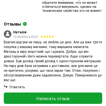
обратите внимание, что он может
отличаться визуально, однако на
технические свойства это не влияет
Отзывы
1
Наталія
12.08.2024 в 23:07
Взагалі відгуки не пишу, не люблю це діло. Але це вже третя
покупка у вашому магазині, тому вирішила написати.
Матрац в міру жорсткий, що і шукала. Добре, що він
двосторонній і його можна перевертати, буде служити
довше. Був досвід гіркий досвід с одностороннім матрацем.
На пару днів була затримка з доставкою, але для мене це
не критично, розумію, що часи зараз такі. Отже, покупкою і
обслуговуванням дуже задоволена. Дякую. Повернемося до
вас ще.
Ответить
Написать отзыв