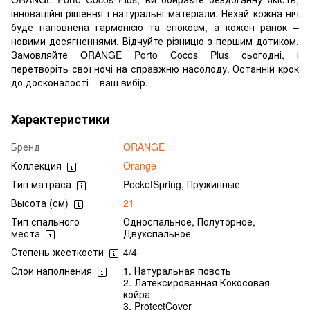
інноваційні рішення і натуральні матеріали. Нехай кожна ніч
буде наповнена гармонією та спокоєм, а кожен ранок –
новими досягненнями. Відчуйте різницю з першим дотиком.
Замовляйте ORANGE Porto Cocos Plus сьогодні, і
перетворіть свої ночі на справжню насолоду. Останній крок
до досконалості – ваш вибір.
Характеристики
Бренд
ORANGE
Коллекция
Orange
Тип матраса
PocketSpring, Пружинные
Высота (см)
21
Тип спального
Односпальное, Полуторное,
места
Двухспальное
Степень жесткости
4/4
Слои наполнения
1. Натуральная повсть
2. Латексированная Кокосовая
койра
3. ProtectCover