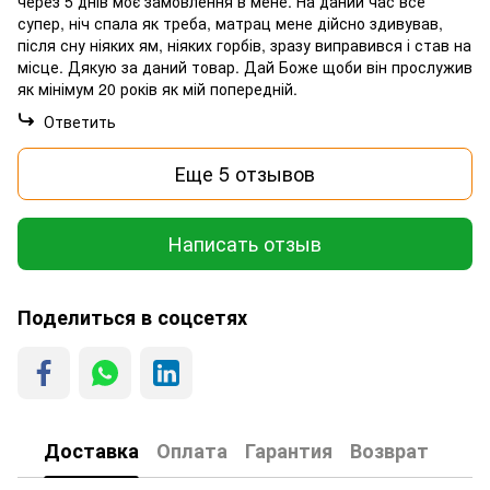
через 5 днів моє замовлення в мене. На даний час все
супер, ніч спала як треба, матрац мене дійсно здивував,
після сну ніяких ям, ніяких горбів, зразу виправився і став на
місце. Дякую за даний товар. Дай Боже щоби він прослужив
як мінімум 20 років як мій попередній.
Ответить
Еще 5 отзывов
Написать отзыв
Поделиться в соцсетях
Доставка
Оплата
Гарантия
Возврат