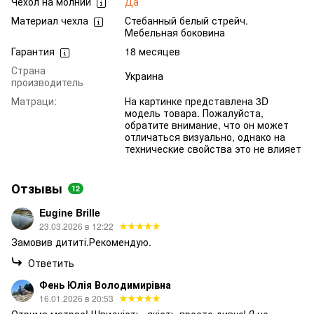
Чехол на молнии
Да
Материал чехла
Стебанный белый стрейч.
Мебельная боковина
Гарантия
18 месяцев
Страна
Украина
производитель
Матраци:
На картинке представлена 3D
модель товара. Пожалуйста,
обратите внимание, что он может
отличаться визуально, однако на
технические свойства это не влияет
Отзывы
12
Eugine Brille
23.03.2026 в 12:22
Замовив дититі.Рекомендую.
Ответить
Фень Юлія Володимирівна
16.01.2026 в 20:53
Отрима матрас! Швидкість, якість просто дивує! Я не