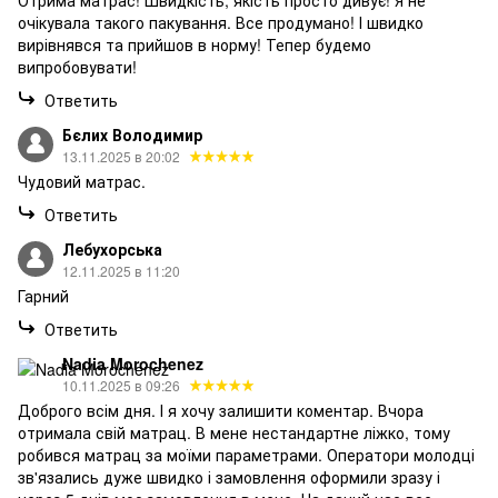
очікувала такого пакування. Все продумано! І швидко
вирівнявся та прийшов в норму! Тепер будемо
випробовувати!
Ответить
Бєлих Володимир
13.11.2025 в 20:02
Чудовий матрас.
Ответить
Лебухорська
12.11.2025 в 11:20
Гарний
Ответить
Nadia Morochenez
10.11.2025 в 09:26
Доброго всім дня. І я хочу залишити коментар. Вчора
отримала свій матрац. В мене нестандартне ліжко, тому
робився матрац за моїми параметрами. Оператори молодці
зв'язались дуже швидко і замовлення оформили зразу і