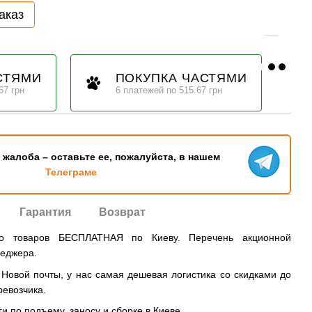
аказ
СТЯМИ
ПОКУПКА ЧАСТЯМИ
67 грн
6 платежей по 515.67 грн
ь жалоба – оставьте ее, пожалуйста, в нашем
Телеграме
Гарантия
Возврат
во товаров БЕСПЛАТНАЯ по Киеву. Перечень акционной
неджера.
овой почты, у нас самая дешевая логистика со скидками до
ревозчика.
и по подъему, заносу и сборке в Киеве.