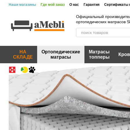
Перейти к основному контенту
Наши магазины
Где мой заказ
О нас
Гарантия
Сертификаты 
Официальный производите
ортопедических матрасов 
НА
Ортопедические
Матрасы
Кров
СКЛАДЕ
матрасы
топперы