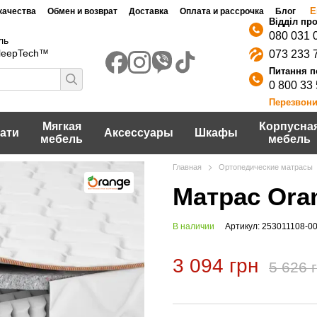
Е
качества
Обмен и возврат
Доставка
Оплата и рассрочка
Блог
080 031 
ль
SleepTech™
073 233 
0 800 33
Перезвони
Мягкая
Корпусна
ати
Аксессуары
Шкафы
мебель
мебель
Главная
Ортопедические матрасы
Матрас Ora
В наличии
Артикул: 253011108-0
3 094 грн
5 626 