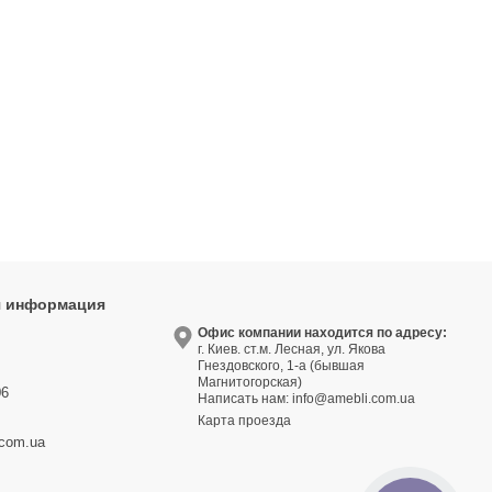
я информация
9
Офис компании находится по адресу:
г. Киев. ст.м. Лесная, ул. Якова
3
Гнездовского, 1-а (бывшая
Магнитогорская)
06
Написать нам:
info@amebli.com.ua
Карта проезда
.com.ua