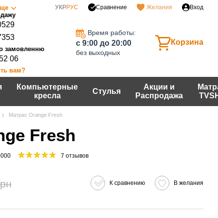
Сравнение
ще
УКР
РУС
Желания
Вход
0529
Время работы:
7353
Корзина
c 9:00 до 20:00
без выходных
 52 06
ть вам?
я
Компьютерные
Акции и
Матр
Стулья
кресла
Распродажа
TVS
Матрас Orange Fresh
nge Fresh
0000
7 отзывов
грн
К сравнению
В желания