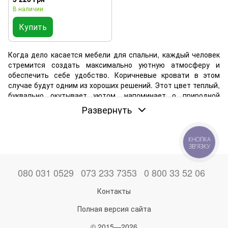
В наличии
Купить
Когда дело касается мебели для спальни, каждый человек
стремится создать максимально уютную атмосферу и
обеспечить себе удобство. Коричневые кровати в этом
случае будут одним из хороших решений. Этот цвет теплый,
буквально окутывает уютом, напоминает о природной
гармонии. Он богатый, многогранный, способен привнести в
Развернуть
комнату ощущение тепла, стабильности и благородной
роскоши. Оттенки коричневого дают возможность внедрить
такую мебель в любой интерьер: от классики до модерна.
КНОПКА
ЗВ'ЯЗКУ
Обзор преимуществ коричневых кроватей
Коричневый для спальни — это классический и в то же
080 031 0529
073 233 7353
0 800 33 52 06
время актуальный выбор, который никогда не выходит из
моды. Вашему вниманию предлагаются как модели под
Контакты
дерево, так и металлические в шоколадных оттенках.
Полная версия сайта
Купить кровать коричневого цвета — хорошая идея, и вот
почему:
© 2015—2026