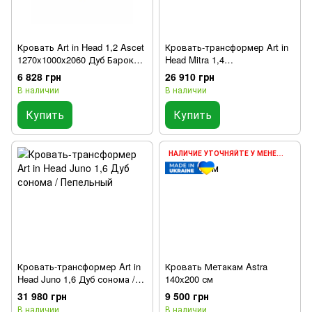
Кровать Art in Head 1,2 Ascet
Кровать-трансформер Art in
1270x1000x2060 Дуб Барокко
Head Mitra 1,4
янтарный
1508x2154x2120 К - Дуб
6 828 грн
26 910 грн
сонома / Ф - Пепельный
В наличии
В наличии
Купить
Купить
НАЛИЧИЕ УТОЧНЯЙТЕ У МЕНЕДЖЕРА
Кровать-трансформер Art in
Кровать Метакам Astra
Head Juno 1,6 Дуб сонома /
140x200 см
Пепельный
31 980 грн
9 500 грн
В наличии
В наличии