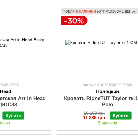
ТОВАР
В НАЛИЧИИ
(ОТПРАВКА ЗА 1 ДЕНЬ)
7-BK03-00000
Артикул: 3101601030199-00000
nHead
Поляцкий
етская Art in Head
Кровать RidneTUT Taylor тк.
 ДЮС33
Polo
16 198 грн
Купить
Купить
11 338 грн
личии
В наличии