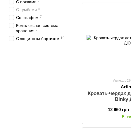
7
С полками
0
С тумбами
7
Со шкафом
Комплексная система
7
хранения
19
С защитным бортиком
С подъемным
30
механизмом
Артикул: 2
ArtI
Кровать-чердак д
Binky
12 960 грн
В на