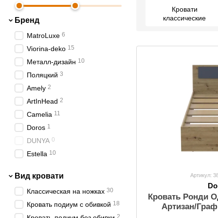
Кровати
классические
Бренд
6
MatroLuxe
15
Viorina-deko
10
Металл-дизайн
3
Поляцкий
2
Amely
2
ArtInHead
11
Camelia
1
Doros
0
DUNYA
10
Estella
1
LuxeStudio
Вид кровати
Артикул: 3
1
MiroMark
Do
30
Классическая на ножках
15
Novelty
Кровать Ронди 
18
Кровать подиум с обивкой
2
Артизан/Граф
Sofyno
(449
2
Кровать-подиум без обивки