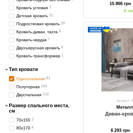
12
Stemma
15 866 грн
2
Кровать угловая
В на
31
Детская кровать
20
Подростковая кровать
8
Кровать-диван, тахта
7
Кровать-чердак
6
Двухъярусная кровать
1
Кровать-трансформер
6
Каркас кровати
Тип кровати
91
Односпальная
104
Полуторная
132
Двуспальная
Артикул: 
Размер спального места,
Металл
см
Диван-кро
3
70х155
4
80х170
6 293 грн