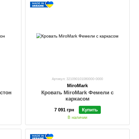
Артикул: 321090101080000-0000
MiroMark
естон
Кровать MiroMark Фемели с
каркасом
7 091 грн
Купить
В наличии