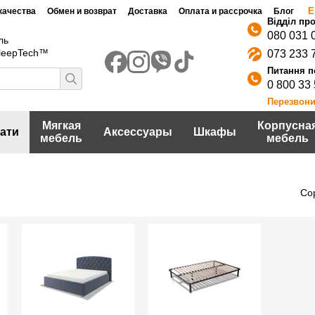
Е
качества
Обмен и возврат
Доставка
Оплата и рассрочка
Блог
080 031 
ль
SleepTech™
073 233 
0 800 33
Перезвони
Мягкая
Корпусна
ати
Аксессуары
Шкафы
мебель
мебель
Со