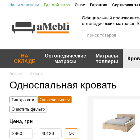
Перейти к основному контенту
Наши магазины
Где мой заказ
О нас
Гарантия
Сертификаты 
Официальный производите
ортопедических матрасов 
НА
Ортопедические
Матрасы
Кров
СКЛАДЕ
матрасы
топперы
Главная
Кровати
Односпальная кровать
Тип кровати:
Односпальная
Очистить фильтр
Цена, грн
От Цена, грн
До Цена, грн
OK