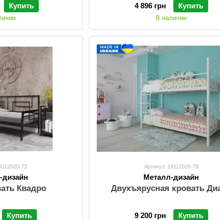
Купить
4 896 грн
Купить
личии
В наличии
19112020-72
Артикул: 19112020-79
-дизайн
Металл-дизайн
вать Квадро
Двухъярусная кровать Ди
Купить
9 200 грн
Купить