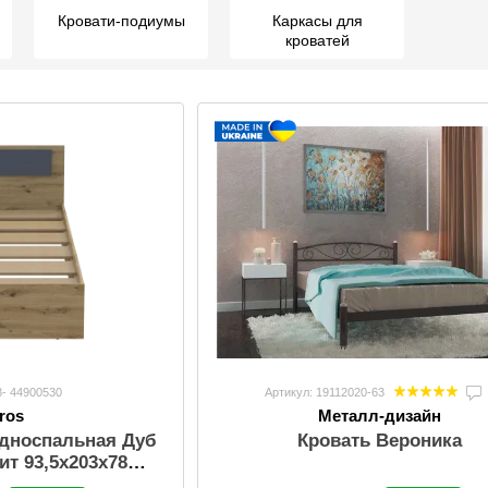
Кровати-подиумы
Каркасы для
кроватей
8- 44900530
Артикул: 19112020-63
ros
Металл-дизайн
Односпальная Дуб
Кровать Вероника
ит 93,5х203х78
00530)