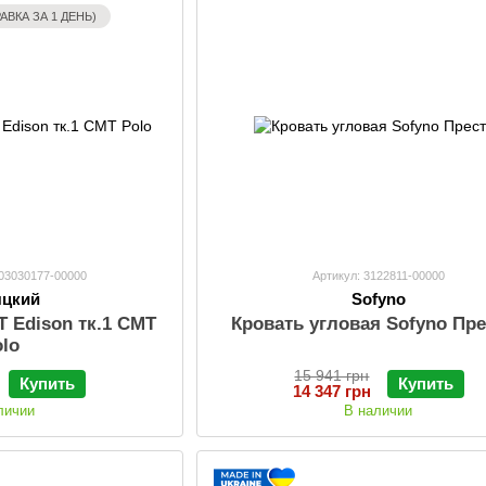
АВКА ЗА 1 ДЕНЬ)
403030177-00000
Артикул: 3122811-00000
яцкий
Sofyno
T Edison тк.1 СМТ
Кровать угловая Sofyno Пр
olo
15 941 грн
Купить
Купить
14 347 грн
личии
В наличии