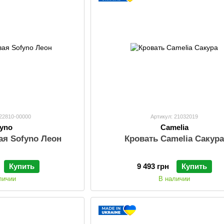
122810-00000
Артикул: 21032019
fyno
Camelia
ая Sofyno Леон
Кровать Camelia Сакур
Купить
9 493 грн
Купить
личии
В наличии