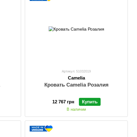
Артикул: 51032019
Camelia
а
Кровать Camelia Розалия
12 767 грн
Купить
В наличии