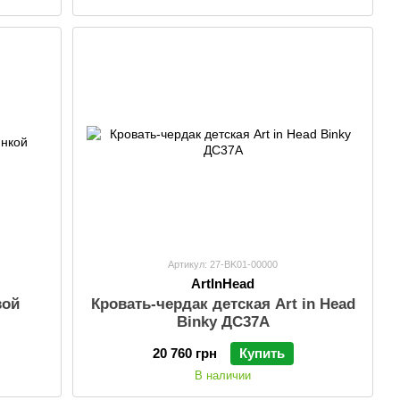
Артикул: 27-BK01-00000
ArtInHead
вой
Кровать-чердак детская Art in Head
Binky ДС37А
20 760 грн
Купить
В наличии