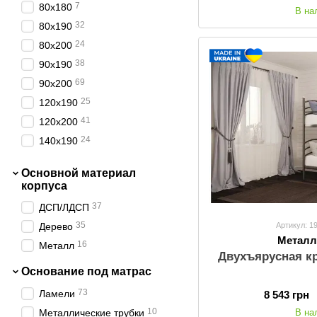
7
80х180
В на
32
80х190
24
80х200
38
90х190
69
90х200
25
120х190
41
120х200
24
140х190
54
140х200
Основной материал
24
160х190
корпуса
54
160х200
37
ДСП/ЛДСП
22
180х190
35
Артикул: 1
Дерево
52
180х200
Металл
16
Металл
3
Двухъярусная к
200х200
Основание под матрас
73
Ламели
8 543 грн
10
Металлические трубки
В на