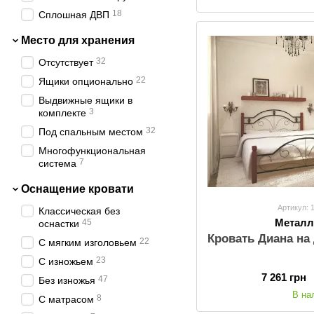
18
Сплошная ДВП
Место для хранения
32
Отсутствует
22
Ящики опционально
Выдвижные ящики в
3
комплекте
32
Под спальным местом
Многофункциональная
7
система
Оснащение кровати
Артикул: 
Классическая без
Металл
45
оснастки
Кровать Диана на
22
С мягким изголовьем
23
С изножьем
7 261 грн
47
Без изножья
В на
8
С матрасом