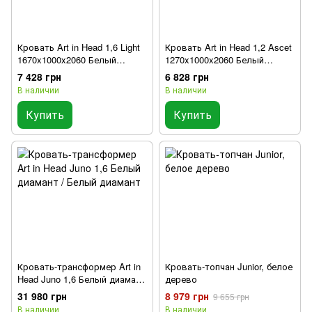
Кровать Art in Head 1,6 Light
Кровать Art in Head 1,2 Ascet
1670x1000x2060 Белый
1270x1000x2060 Белый
бриллиант
бриллиант
7 428 грн
6 828 грн
В наличии
В наличии
Купить
Купить
Кровать-трансформер Art in
Кровать-топчан Junior, белое
Head Juno 1,6 Белый диамант
дерево
/ Белый диамант
31 980 грн
8 979 грн
9 655 грн
В наличии
В наличии