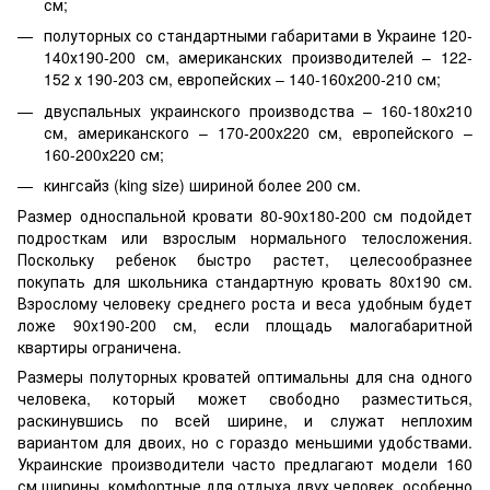
см;
полуторных со стандартными габаритами в Украине 120-
140х190-200 см, американских производителей – 122-
152 х 190-203 см, европейских – 140-160х200-210 см;
двуспальных украинского производства – 160-180х210
см, американского – 170-200х220 см, европейского –
160-200х220 см;
кингсайз (king size) шириной более 200 см.
Размер односпальной кровати 80-90х180-200 см подойдет
подросткам или взрослым нормального телосложения.
Поскольку ребенок быстро растет, целесообразнее
покупать для школьника стандартную кровать 80х190 см.
Взрослому человеку среднего роста и веса удобным будет
ложе 90х190-200 см, если площадь малогабаритной
квартиры ограничена.
Размеры полуторных кроватей оптимальны для сна одного
человека, который может свободно разместиться,
раскинувшись по всей ширине, и служат неплохим
вариантом для двоих, но с гораздо меньшими удобствами.
Украинские производители часто предлагают модели 160
см ширины, комфортные для отдыха двух человек, особенно