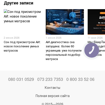
Другие записи
2 июня 2026
1 июня 2026
11 мая 2026
Сон под присмотром АИ:
АИ-диагностика сна
Мы SleepTe
новое поколение умных
запущена: более 60
производи
матрасов
украинцев уже получили
ортопедиче
персональный подобор
матрасов
матраса
080 031 0529
073 233 7353
0 800 33 52 06
Контакты
Полная версия сайта
© 2015—2026