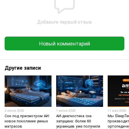
Добавьте первый отзыв
Новый комментарий
Другие записи
2 июня 2026
1 июня 2026
11 мая 2026
Сон под присмотром АИ:
АИ-диагностика сна
Мы SleepTe
новое поколение умных
запущена: более 60
производи
матрасов
украинцев уже получили
ортопедиче