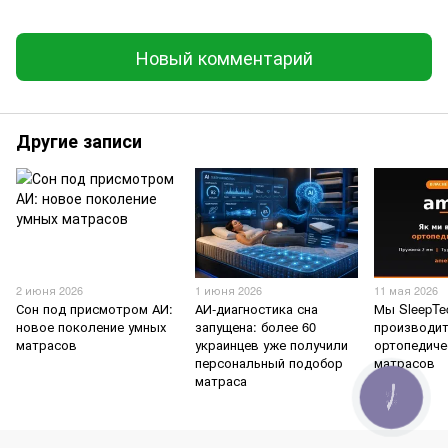
Новый комментарий
Другие записи
2 июня 2026
1 июня 2026
11 мая 2026
Сон под присмотром АИ:
АИ-диагностика сна
Мы SleepTe
новое поколение умных
запущена: более 60
производи
матрасов
украинцев уже получили
ортопедиче
персональный подобор
матрасов
матраса
КНОПКА
ЗВ'ЯЗКУ