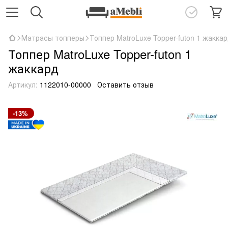
Матрасы топперы
Топпер MatroLuxe Topper-futon 1 жакка
Топпер MatroLuxe Topper-futon 1
жаккард
Артикул:
1122010-00000
Оставить отзыв
-13%