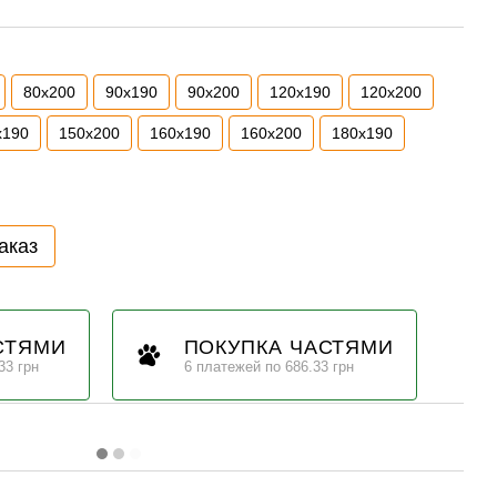
80х200
90х190
90х200
120х190
120х200
х190
150х200
160х190
160х200
180х190
аказ
СТЯМИ
ПОКУПКА ЧАСТЯМИ
33 грн
6 платежей по 686.33 грн