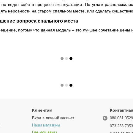
ично ведет себя в процессе эксплуатации. По углам расположили
нять неровности на старом спальном месте, или сделать существ
решение вопроса спального места
 решение, потому что данная модель – это лучшее сочетание цены и
Клиентам
Контактна
Вход в личный кабинет
080 031 052
ы
Наши магазины
073 233 735
Где мой заказ