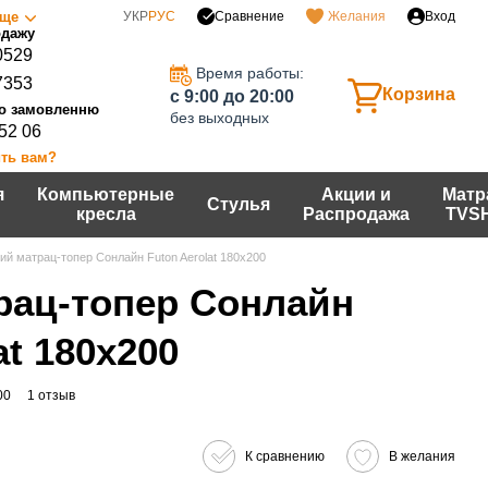
Сравнение
ще
УКР
РУС
Желания
Вход
0529
Время работы:
7353
Корзина
c 9:00 до 20:00
без выходных
 52 06
ть вам?
я
Компьютерные
Акции и
Матр
Стулья
кресла
Распродажа
TVS
ий матрац-топер Сонлайн Futon Aerolat 180x200
рац-топер Сонлайн
at 180x200
00
1 отзыв
К сравнению
В желания