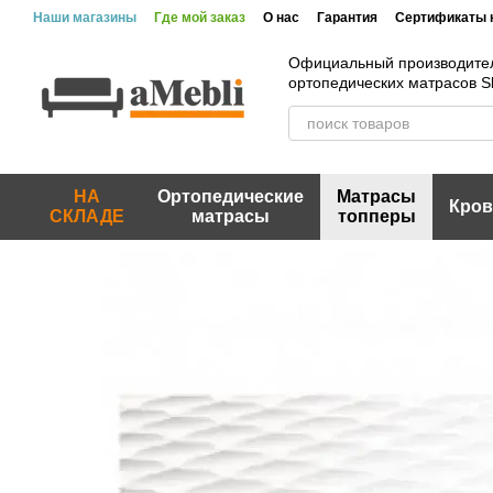
Перейти к основному контенту
Наши магазины
Где мой заказ
О нас
Гарантия
Сертификаты 
Официальный производите
ортопедических матрасов 
НА
Ортопедические
Матрасы
Кров
СКЛАДЕ
матрасы
топперы