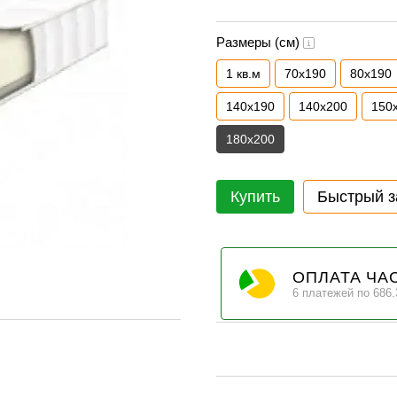
Размеры (см)
1 кв.м
70х190
80х190
140х190
140х200
150
180х200
Купить
Быстрый з
ОПЛАТА ЧА
6 платежей по 686.