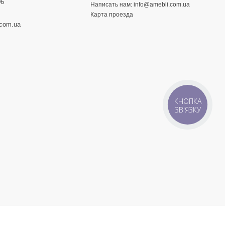
06
Написать нам:
info@amebli.com.ua
Карта проезда
.com.ua
КНОПКА
ЗВ'ЯЗКУ