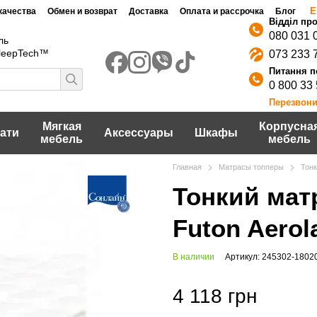
Е
качества
Обмен и возврат
Доставка
Оплата и рассрочка
Блог
080 031 
ль
SleepTech™
073 233 
0 800 33
Перезвони
Мягкая
Корпусна
ати
Аксессуары
Шкафы
мебель
мебель
Главная
Матрасы топперы
Тонк
Тонкий мат
Futon Aerol
В наличии
Артикул: 245302-1802
4 118 грн