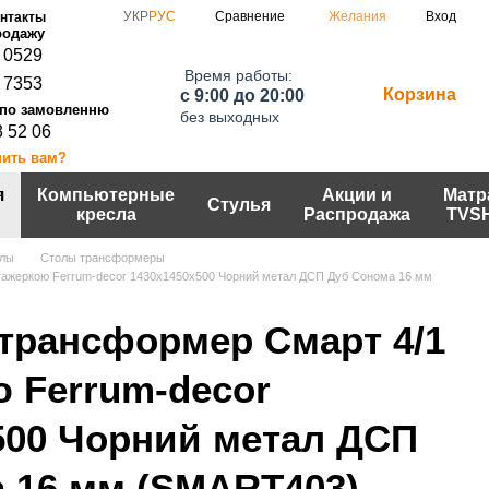
Сравнение
УКР
РУС
Желания
Вход
нтакты
 0529
Время работы:
 7353
Корзина
c 9:00 до 20:00
без выходных
3 52 06
нить вам?
я
Компьютерные
Акции и
Матр
Стулья
кресла
Распродажа
TVS
лы
Столы трансформеры
етажеркою Ferrum-decor 1430x1450x500 Чорний метал ДСП Дуб Сонома 16 мм
 трансформер Смарт 4/1
ю Ferrum-decor
500 Чорний метал ДСП
 16 мм (SMART403)