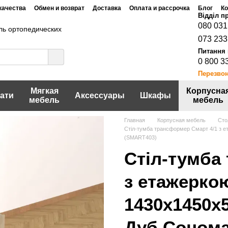
качества
Обмен и возврат
Доставка
Оплата и рассрочка
Блог
Ко
Договор публичной оферты
шение
Политика конфидециальности
080 031
ь ортопедических
073 233
0 800 3
Перезво
Мягкая
Корпусна
ати
Аксессуары
Шкафы
мебель
мебель
Главная
Корпусная мебель
Сто
Стіл-тумба трансформер Смарт 4/1 з 
(SMART403)
Стіл-тумба
з етажерко
1430x1450x
Дуб Сонома