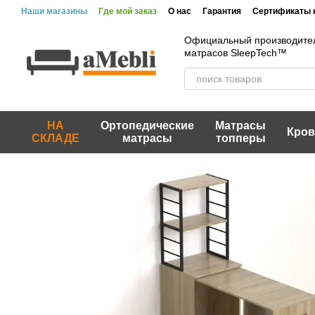
Перейти к основному контенту
Наши магазины
Где мой заказ
О нас
Гарантия
Сертификаты 
Вакансии
Акции и скидки
Отзывы
Пользовательское согла
Официальный производител
матрасов SleepTech™
НА
Ортопедические
Матрасы
Кров
СКЛАДЕ
матрасы
топперы