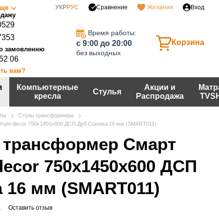
Сравнение
ще
УКР
РУС
Желания
Вход
0529
Время работы:
7353
Корзина
c 9:00 до 20:00
без выходных
 52 06
ть вам?
я
Компьютерные
Акции и
Матр
Стулья
кресла
Распродажа
TVS
лы
Столы трансформеры
rrum-decor 750x1450x600 ДСП Дуб Сонома 16 мм (SMART011)
 трансформер Смарт
decor 750x1450x600 ДСП
 16 мм (SMART011)
1
Оставить отзыв