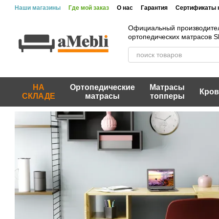
Перейти к основному контенту
Наши магазины
Где мой заказ
О нас
Гарантия
Сертификаты 
Официальный производите
ортопедических матрасов 
НА
Ортопедические
Матрасы
Кров
СКЛАДЕ
матрасы
топперы