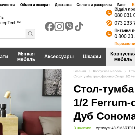
Е
качества
Обмен и возврат
Доставка
Оплата и рассрочка
Блог
080 031 
ль
SleepTech™
073 233 
0 800 33
Перезвони
Мягкая
Корпусна
ати
Аксессуары
Шкафы
мебель
мебель
Главная
Корпусная мебель
Сто
Стол-тумба трансформер Смарт 1/2 Fe
Стол-тумба
1/2 Ferrum-
Дуб Сонома
В наличии
Артикул: 48-SMART01