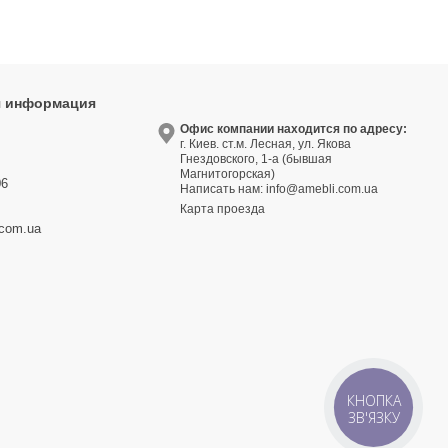
я информация
9
Офис компании находится по адресу:
г. Киев. ст.м. Лесная, ул. Якова
3
Гнездовского, 1-а (бывшая
Магнитогорская)
06
Написать нам:
info@amebli.com.ua
Карта проезда
.com.ua
КНОПКА
ЗВ'ЯЗКУ