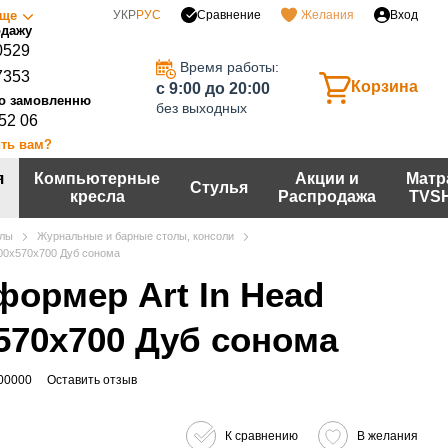
Сравнение
ще
УКР
РУС
Желания
Вход
0529
Время работы:
7353
Корзина
c 9:00 до 20:00
без выходных
 52 06
ть вам?
я
Компьютерные
Акции и
Матр
Стулья
кресла
Распродажа
TVS
лы
Журнальные и барные столы, консоли
700x570x700 Дуб сонома
формер Art In Head
570x700 Дуб сонома
00000
Оставить отзыв
К сравнению
В желания