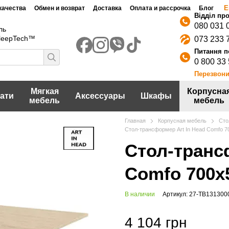
Е
качества
Обмен и возврат
Доставка
Оплата и рассрочка
Блог
080 031 
ль
SleepTech™
073 233 
0 800 33
Перезвони
Мягкая
Корпусна
ати
Аксессуары
Шкафы
мебель
мебель
Главная
Корпусная мебель
Сто
Стол-трансформер Art In Head Comfo 
Стол-транс
Comfo 700x
В наличии
Артикул: 27-TB131300
4 104 грн