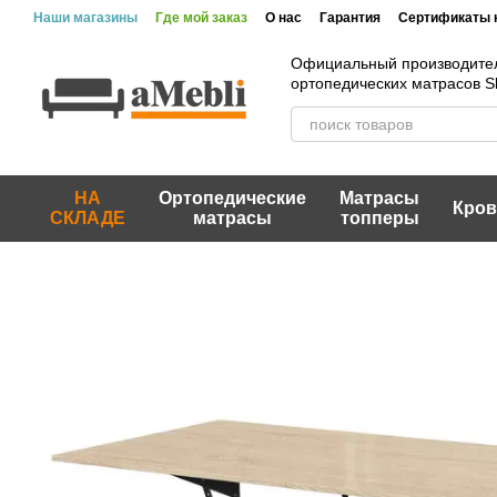
Перейти к основному контенту
Наши магазины
Где мой заказ
О нас
Гарантия
Сертификаты 
Официальный производите
ортопедических матрасов 
НА
Ортопедические
Матрасы
Кров
СКЛАДЕ
матрасы
топперы