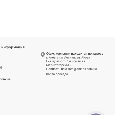
я информация
9
Офис компании находится по адресу:
г. Киев. ст.м. Лесная, ул. Якова
3
Гнездовского, 1-а (бывшая
Магнитогорская)
06
Написать нам:
info@amebli.com.ua
Карта проезда
.com.ua