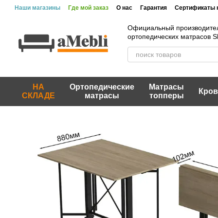
Перейти к основному контенту
Наши магазины
Где мой заказ
О нас
Гарантия
Сертификаты 
Официальный производите
ортопедических матрасов 
НА
Ортопедические
Матрасы
Кров
СКЛАДЕ
матрасы
топперы