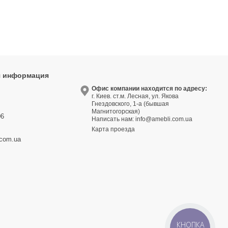
я информация
9
Офис компании находится по адресу:
г. Киев. ст.м. Лесная, ул. Якова
3
Гнездовского, 1-а (бывшая
Магнитогорская)
06
Написать нам:
info@amebli.com.ua
Карта проезда
.com.ua
КНОПКА