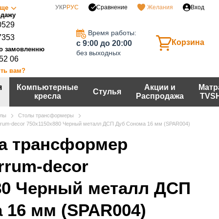
Сравнение
ще
УКР
РУС
Желания
Вход
0529
Время работы:
7353
Корзина
c 9:00 до 20:00
без выходных
 52 06
ть вам?
я
Компьютерные
Акции и
Матр
Стулья
кресла
Распродажа
TVS
лы
Столы трансформеры
rum-decor 750x1150x880 Черный металл ДСП Дуб Сонома 16 мм (SPAR004)
а трансформер
rrum-decor
80 Черный металл ДСП
 16 мм (SPAR004)