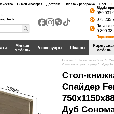
Е
качества
Обмен и возврат
Доставка
Оплата и рассрочка
Блог
080 031 
ль
SleepTech™
073 233 
0 800 33
Перезвони
Мягкая
Корпусна
ати
Аксессуары
Шкафы
мебель
мебель
Главная
Корпусная мебель
Сто
Стол-книжка трансформер Спайдер Fer
Стол-книжк
Спайдер Fe
750x1150x8
Дуб Сонома