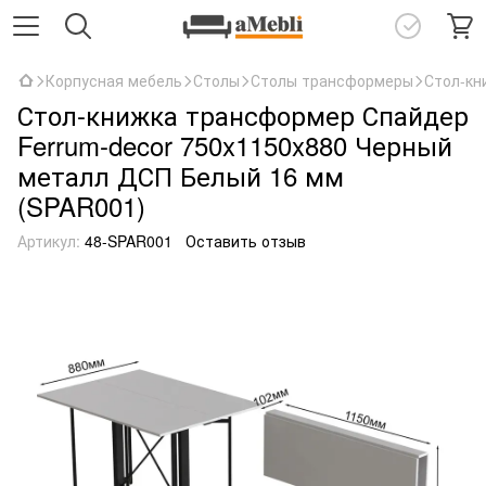
Корпусная мебель
Столы
Столы трансформеры
Стол-кн
Стол-книжка трансформер Спайдер
Ferrum-decor 750x1150x880 Черный
металл ДСП Белый 16 мм
(SPAR001)
Артикул:
48-SPAR001
Оставить отзыв