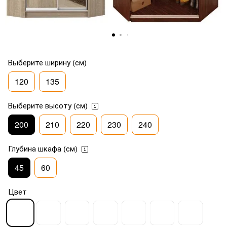
Выберите ширину (см)
120
135
Выберите высоту (см)
200
210
220
230
240
Глубина шкафа (см)
45
60
Цвет