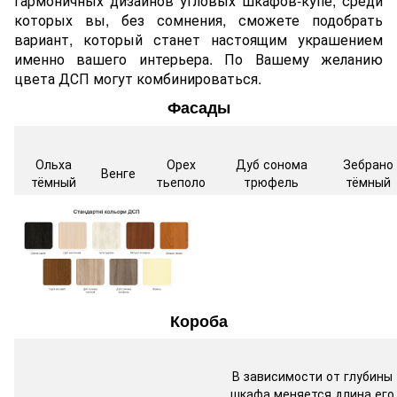
гармоничных дизайнов угловых шкафов-купе, среди
которых вы, без сомнения, сможете подобрать
вариант, который станет настоящим украшением
именно вашего интерьера. По Вашему желанию
цвета ДСП могут комбинироваться.
Фасады
Ольха
Орех
Дуб сонома
Зебрано
Венге
тёмный
тьеполо
трюфель
тёмный
Короба
В зависимости от глубины
шкафа меняется длина его