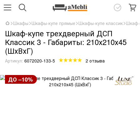
Шкафы
Шкафы-купе прямые
Шкафы-купе классик
Шкаф-к
Шкаф-купе трехдверный ДСП
Классик 3 - Габариты: 210х210х45
(ШхВхГ)
Артикул:
6072020-133-5
2 отзыва
ДО –10%