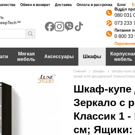
Е
качества
Обмен и возврат
Доставка
Оплата и рассрочка
Блог
080 031 
ль
SleepTech™
073 233 
0 800 33
Перезвони
Мягкая
Корпусна
ати
Аксессуары
Шкафы
мебель
мебель
Главная
Шкафы
Шкафы-купе п
Шкаф-купе двухдверный Зеркало/Зеркал
Шкаф-купе 
Зеркало с 
Классик 1 -
см; Ящики: