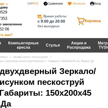
Сравнение
ще
УКР
РУС
Желания
Вход
0529
Время работы:
7353
Корзина
c 9:00 до 20:00
без выходных
 52 06
ть вам?
я
Компьютерные
Акции и
Матр
Стулья
кресла
Распродажа
TVS
рямые
Шкафы-купе с пескоструем
о с рисунком пескоструй Классик 1 - Габариты: 150х200х45 см; Ящики: Да
двухдверный Зеркало/
рисунком пескоструй
 Габариты: 150х200х45
 Да