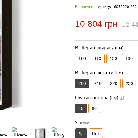
В наличии
Артикул: 6072020-220
10 804 грн
12 44
Выберите ширину (см)
100
110
120
130
Выберите высоту (см)
200
210
220
230
Глубина шкафа (см)
45
60
Ящики
Да
Нет