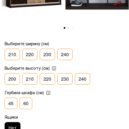
Выберите ширину (см)
210
220
230
240
Выберите высоту (см)
200
210
220
230
240
Глубина шкафа (см)
45
60
Ящики
Нет