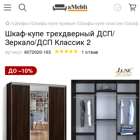
Шкафы
Шкафы-купе прямые
Шкафы-купе классик
Шкаф-
Шкаф-купе трехдверный ДСП/
Зеркало/ДСП Классик 2
Артикул:
6072020-163
1 отзыв
ДО –10%