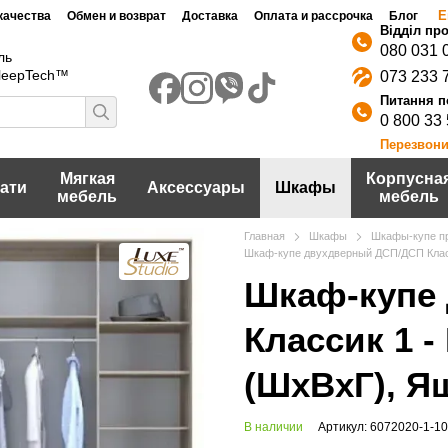
Е
качества
Обмен и возврат
Доставка
Оплата и рассрочка
Блог
080 031 
ль
SleepTech™
073 233 
0 800 33
Перезвони
Мягкая
Корпусна
ати
Аксессуары
Шкафы
мебель
мебель
Главная
Шкафы
Шкафы-купе п
Шкаф-купе двухдверный ДСП/ДСП Класс
Шкаф-купе
Классик 1 -
(ШхВхГ), Я
В наличии
Артикул: 6072020-1-10