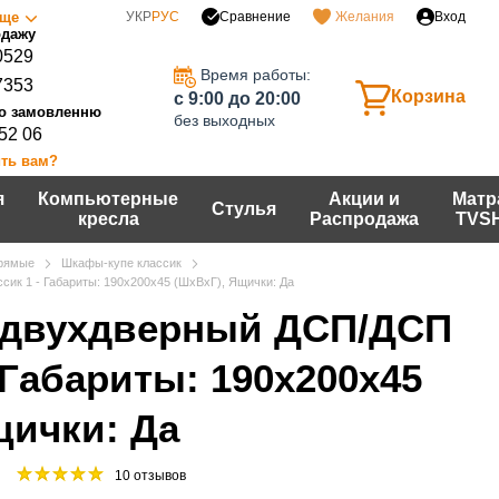
Сравнение
ще
УКР
РУС
Желания
Вход
0529
Время работы:
7353
Корзина
c 9:00 до 20:00
без выходных
 52 06
ть вам?
я
Компьютерные
Акции и
Матр
Стулья
кресла
Распродажа
TVS
рямые
Шкафы-купе классик
ик 1 - Габариты: 190х200х45 (ШхВхГ), Ящички: Да
 двухдверный ДСП/ДСП
 Габариты: 190х200х45
щички: Да
10 отзывов