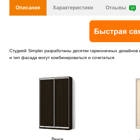
Описание
Характеристики
Отзывы
10
Cтудией Simpler разработаны десятки гармоничных дизайнов
и тип фасада могут комбинироваться и сочетаться.
Венге