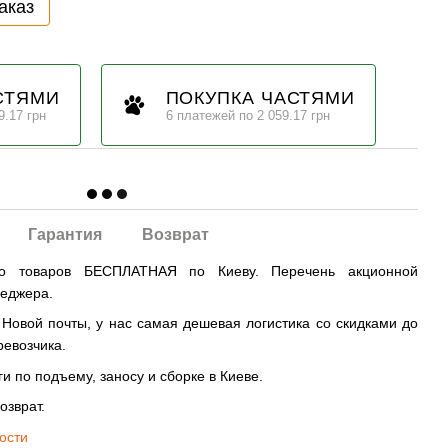
аказ
СТЯМИ
ПОКУПКА ЧАСТЯМИ
9.17 грн
6 платежей по 2 059.17 грн
Гарантия
Возврат
во товаров БЕСПЛАТНАЯ по Киеву. Перечень акционной
неджера.
овой почты, у нас самая дешевая логистика со скидками до
ревозчика.
и по подъему, заносу и сборке в Киеве.
озврат.
ости