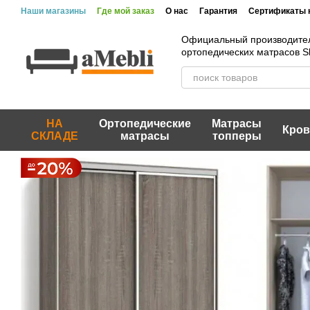
Перейти к основному контенту
Наши магазины
Где мой заказ
О нас
Гарантия
Сертификаты 
Официальный производите
ортопедических матрасов 
НА
Ортопедические
Матрасы
Кров
СКЛАДЕ
матрасы
топперы