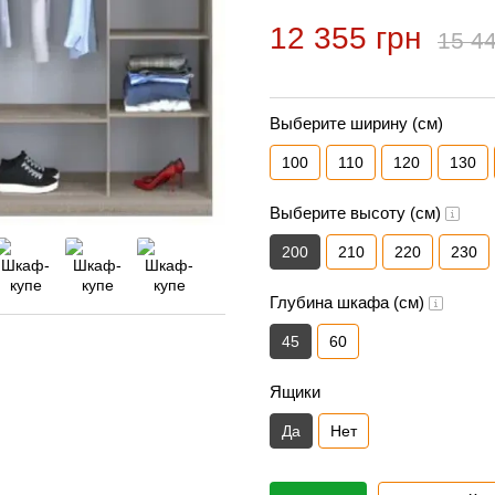
12 355 грн
15 44
Выберите ширину (см)
100
110
120
130
Выберите высоту (см)
200
210
220
230
Глубина шкафа (см)
45
60
Ящики
Да
Нет