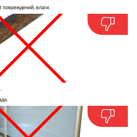
 повреждений, влаги.
.
ада.