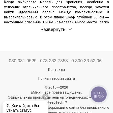
Когда выбираете мебель для хранения, особенно в
условиях ограниченного пространства, всегда хочется
найти идеальный баланс между компактностью и
вместительностью. В этом плане шкаф глубиной 50 см —
настоящее спасение. Он не «съедает» много места, легко
вписывается в любой интерьер и при этом позволяет
Развернуть
организовать вещи с максимальным комфортом. Такая
модель — отличный выбор как для просторной квартиры,
так и для малогабаритного жилья.
Если вы ищете практичное и стильное решение, стоит
обратить внимание именно на этот вариант. А специалисты
Amebli подскажут, на что обращать внимание, чтобы
080 031 0529
073 233 7353
0 800 33 52 06
успешно купить шкаф глубиной 50 см с гарантией качества.
Контакты
Преимущества такой мебели
Полная версия сайта
Шкафы с достаточной глубиной — это не просто
компактные конструкции. За их кажущейся простотой
© 2015—2026
скрывается множество полезных свойств, которые делают
aMebli - все права защищены.
КНОПКА
их особенно популярными среди пользователей.
Официальный производитель ортопедических матрасов
ЗВ'ЯЗКУ
Вот несколько причин, почему они заслуживают внимания:
SleepTech™
Любое использование информации с сайта без письменного
Функциональность при умеренных габаритах. Такой
разрешения администрации запрещено!