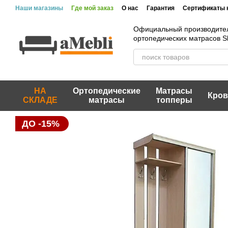
Перейти к основному контенту
Наши магазины
Где мой заказ
О нас
Гарантия
Сертификаты 
Официальный производите
ортопедических матрасов 
НА
Ортопедические
Матрасы
Кров
СКЛАДЕ
матрасы
топперы
ДО -15%