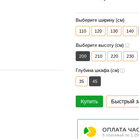
Выберите ширину (см)
110
120
130
140
Выберите высоту (см)
200
210
220
230
Глубина шкафа (см)
35
45
Купить
Быстрый з
ОПЛАТА ЧА
6 платежей по 1 29