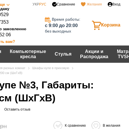
Сравнение
ще
УКР
РУС
Желания
Вход
0529
Время работы:
7353
Корзина
c 9:00 до 20:00
без выходных
 52 06
ть вам?
я
Компьютерные
Акции и
Матр
Стулья
кресла
Распродажа
TVS
я разных комнат
Шкафы-купе в прихожую
200 см (ШхГхВ)
упе №3, Габариты:
 см (ШхГхВ)
Оставить отзыв
грн
К сравнению
В желания