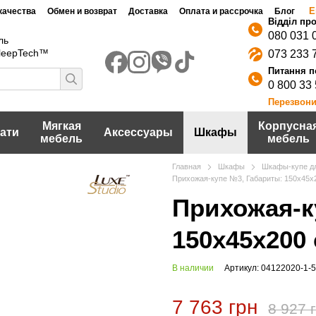
Е
качества
Обмен и возврат
Доставка
Оплата и рассрочка
Блог
080 031 
ль
SleepTech™
073 233 
0 800 33
Перезвони
Мягкая
Корпусна
ати
Аксессуары
Шкафы
мебель
мебель
Главная
Шкафы
Шкафы-купе дл
Прихожая-купе №3, Габариты: 150х45х
Прихожая-к
150х45х200
В наличии
Артикул: 04122020-1-5
7 763 грн
8 927 