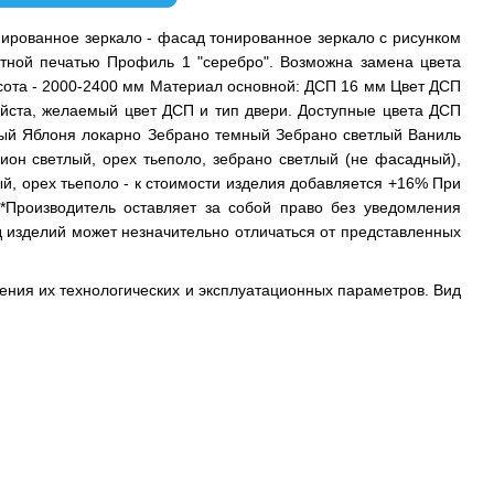
нированное зеркало - фасад тонированное зеркало с рисунком
етной печатью Профиль 1 "серебро". Возможна замена цвета
сота - 2000-2400 мм Материал основной: ДСП 16 мм Цвет ДСП
йста, желаемый цвет ДСП и тип двери. Доступные цвета ДСП
лый Яблоня локарно Зебрано темный Зебрано светлый Ваниль
он светлый, орех тьеполо, зебрано светлый (не фасадный),
ый, орех тьеполо - к стоимости изделия добавляется +16% При
*Производитель оставляет за собой право без уведомления
д изделий может незначительно отличаться от представленных
ения их технологических и эксплуатационных параметров. Вид