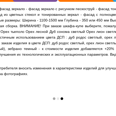
 фасад зеркало - фасад зеркало с рисунком пескоструй - фасад то
д из цветных стекол и тонированных зеркал - фасад с полноцв
ные размеры: Ширина - 1100-1500 мм Глубина - 350 или 450 мм Вы
вая сборка. ВНИМАНИЕ! При заказе шкафа-купе выберите, пожалу
 Орех тьеполо Орех лесной Дуб сонома светлый Орех лион свет
стичным использованием цвета ДСП : дуб родос светлый, орех ли
заказе изделия в цвете ДСП: дуб родос светлый, орех лион светл
ый), зебрано темный - к стоимости изделия добавляется +20% 
лучшения их технологических и эксплуатационных параметров. Ви
отребителя вносить изменения в характеристики изделий для улучш
на фотографиях.