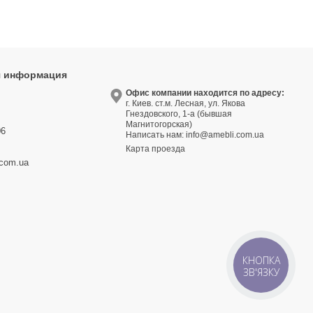
я информация
9
Офис компании находится по адресу:
г. Киев. ст.м. Лесная, ул. Якова
3
Гнездовского, 1-а (бывшая
Магнитогорская)
06
Написать нам:
info@amebli.com.ua
Карта проезда
.com.ua
КНОПКА
ЗВ'ЯЗКУ