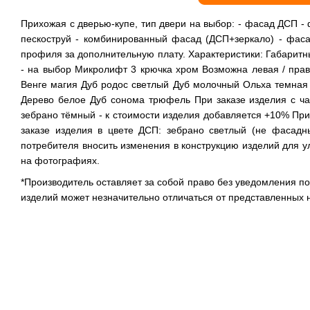
Прихожая с дверью-купе, тип двери на выбор: - фасад ДСП -
пескоструй - комбинированный фасад (ДСП+зеркало) - фаса
профиля за дополнительную плату. Характеристики: Габарит
- на выбор Микролифт 3 крючка хром Возможна левая / пра
Венге магия Дуб родос светлый Дуб молочный Ольха темная
Дерево белое Дуб сонома трюфель При заказе изделия с ча
зебрано тёмный - к стоимости изделия добавляется +10% При 
заказе изделия в цвете ДСП: зебрано светлый (не фасадн
потребителя вносить изменения в конструкцию изделий для у
на фотографиях.
*Производитель оставляет за собой право без уведомления п
изделий может незначительно отличаться от представленных 