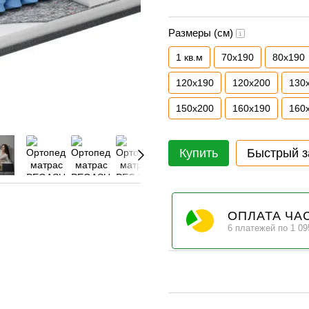
Размеры (см)
1 кв.м
70х190
80х190
120х190
120х200
130
150х200
160х190
160
Купить
Быстрый з
ОПЛАТА ЧА
6 платежей по 1 09