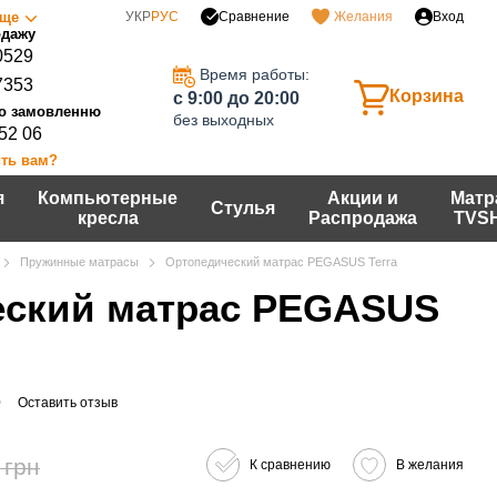
Сравнение
ще
УКР
РУС
Желания
Вход
0529
Время работы:
7353
Корзина
c 9:00 до 20:00
без выходных
 52 06
ть вам?
я
Компьютерные
Акции и
Матр
Стулья
кресла
Распродажа
TVS
Пружинные матрасы
Ортопедический матрас PEGASUS Terra
еский матрас PEGASUS
0
Оставить отзыв
 грн
К сравнению
В желания