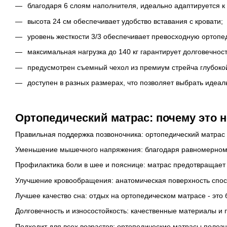
благодаря 6 слоям наполнителя, идеально адаптируется к
высота 24 см обеспечивает удобство вставания с кровати;
уровень жесткости 3/3 обеспечивает превосходную ортопе
максимальная нагрузка до 140 кг гарантирует долговечнос
предусмотрен съемный чехол из премиум стрейча глубоко
доступен в разных размерах, что позволяет выбрать идеал
Ортопедический матрас: почему это н
Правильная поддержка позвоночника: ортопедический матрас 
Уменьшение мышечного напряжения: благодаря равномерному
Профилактика боли в шее и пояснице: матрас предотвращает о
Улучшение кровообращения: анатомическая поверхность спосо
Лучшее качество сна: отдых на ортопедическом матрасе - это
Долговечность и износостойкость: качественные материалы и 
Подходит для всех возрастов: ортопедические матрасы полезн