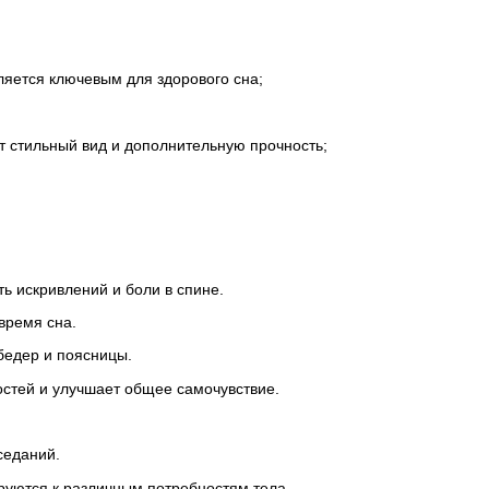
ляется ключевым для здорового сна;
 стильный вид и дополнительную прочность;
ь искривлений и боли в спине.
время сна.
бедер и поясницы.
стей и улучшает общее самочувствие.
.
седаний.
ируются к различным потребностям тела.