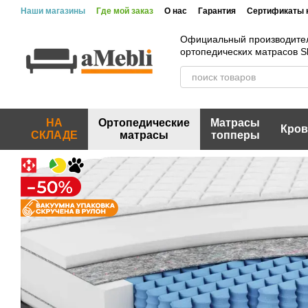
Перейти к основному контенту
Наши магазины
Где мой заказ
О нас
Гарантия
Сертификаты 
Официальный производите
ортопедических матрасов 
НА
Ортопедические
Матрасы
Кров
СКЛАДЕ
матрасы
топперы