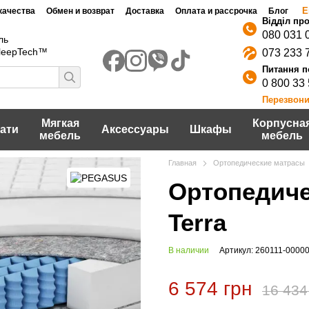
Е
качества
Обмен и возврат
Доставка
Оплата и рассрочка
Блог
080 031 
ль
SleepTech™
073 233 
0 800 33
Перезвони
Мягкая
Корпусна
ати
Аксессуары
Шкафы
мебель
мебель
Главная
Ортопедические матрасы
Ортопедич
Terra
В наличии
Артикул: 260111-0000
6 574 грн
16 434