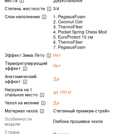
места
Двухспальное
Степень жесткости
3/4
Слои наполнения
1. PegasusFoam
2. Coconut Coir
3. ThermoFiber
4. Pocket Spring Сhess Mod
5. EuroProtect 10 см
6. ThermoFiber
7. PegasusFoam
Эффект Зима-Лето
Нет
Терморегулирующий
Нет
эффект
Анатомический
Да
эффект
Нагрузка на 1
до 150 кг
спальное место
Чехол на молнии
Да
Материал чехла
Стеганный премиум-стрейч
Особенности
Глибока прошивка чохла
модели
Страна