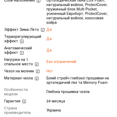
Слои наполнения
Ортопедическая пена LUX Foam,
натуральный войлок, ProtectCover,
пружинный блок Multi Pocket,
усиленный Евроборт, ProtectCover,
натуральный войлок, кокосовая
койра
Эффект Зима-Лето
Да
Терморегулирующий
Да
эффект
Анатомический
Да
эффект
Нагрузка на 1
Без ограничений
спальное место
Чехол на молнии
Нет
Материал чехла
Білий стрейч глибокої прошивки на
ортопедичній піні та Memory Foam
Особенности
Глибока прошивка чохла
модели
Гарантия
24 месяца
Страна
Украина
производитель