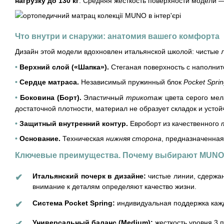
нагрузку до 130 кг
. Средняя жесткость поверхности модели 
Что внутри и снаружи: анатомия вашего комфорта
Дизайн этой модели вдохновлен итальянской школой: чистые 
•
Верхний слой («Шапка»).
Стеганая поверхность с наполни
•
Сердце матраса.
Независимый пружинный блок
Pocket Spri
•
Боковина (Борт).
Эластичный
трикотаж
цвета серого ме
достаточной плотности, материал не образует складок и устойч
•
Защитный внутренний контур.
Евроборт из качественного
•
Основание.
Техническая
нижняя сторона
, предназначенная
Ключевые преимущества. Почему выбирают MUNO
Итальянский почерк в дизайне:
чистые линии, сдержан
✔
внимание к деталям определяют качество жизни.
Система Pocket Spring:
индивидуальная поддержка кажд
✔
Универсальный баланс (Medium):
жесткость уровня 3 