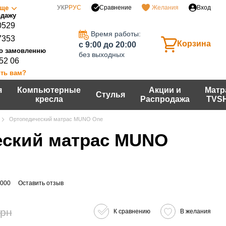
Сравнение
ще
УКР
РУС
Желания
Вход
0529
Время работы:
7353
Корзина
c 9:00 до 20:00
без выходных
 52 06
ть вам?
я
Компьютерные
Акции и
Матр
Стулья
кресла
Распродажа
TVS
Ортопедический матрас MUNO One
еский матрас MUNO
0000
Оставить отзыв
грн
К сравнению
В желания