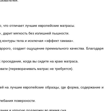
ьзователей.
, что отличает лучшие европейские матрасы.
, дарит мягкость без излишней пышности.
д контуры тела и исключая «эффект гамака».
и дорого, создает ощущение премиального качества. Благодаря
 проседание, когда вы сидите на краю матраса.
вати (переворачивать матрас не требуется).
ей на лучшие европейские образцы, где форма, содержание и
лебания поверхности.
ании и упругую поддержку во время сна.