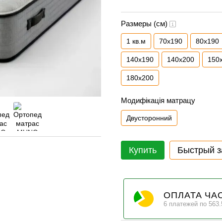
Размеры (см)
1 кв.м
70х190
80х190
140х190
140х200
150
180х200
Модифікація матрацу
Двусторонний
Купить
Быстрый з
ОПЛАТА ЧА
6 платежей по 563.