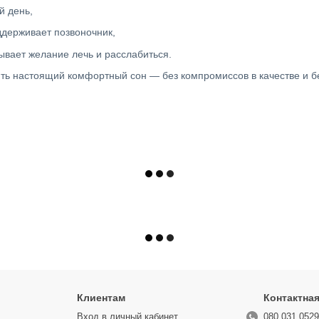
й день,
ддерживает позвоночник,
ывает желание лечь и расслабиться.
ить настоящий комфортный сон — без компромиссов в качестве и б
Клиентам
Контактна
Вход в личный кабинет
080 031 052