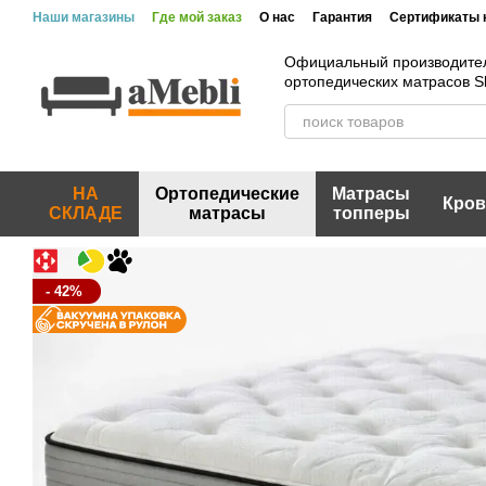
Перейти к основному контенту
Наши магазины
Где мой заказ
О нас
Гарантия
Сертификаты 
Официальный производите
ортопедических матрасов 
НА
Ортопедические
Матрасы
Кров
СКЛАДЕ
матрасы
топперы
- 42%