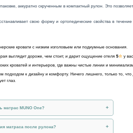
ковке, аккуратно скрученным в компактный рулон. Это позволяет 
станавливает свою форму и ортопедические свойства в течение 
ерские кровати с низким изголовьем или подиумные основания.
рая выглядит дороже, чем стоит, и дарит ощущение отеля
5
☆
у вас
ких кроватей и интерьеров, где важны чистые линии и минимализ
м подходом к дизайну и комфорту. Ничего лишнего, только то, чт
ет глаз.
+
ть матрас MUNO One?
+
ния матраса после рулона?