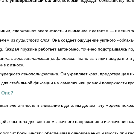
— это
универсальный баланс
, который подходит большинству пол
линии, сдержанная элегантность и внимание к деталям — именно то
телем из
пушистого слоя
. Она создает ощущение уютного «облака»
ng
. Каждая пружина работает автономно, точечно подстраиваясь по
ланжа
с горизонтальным рифлением
. Ткань выглядит аккуратно 
ив к износу.
турецкого пенополиуретана
. Он укрепляет края, предотвращая их
 для стабильной фиксации на ламелях или ровной поверхности кро
 One?
ная элегантность и внимание к деталям делают эту модель похож
ой зоны тела для снятия мышечного напряжения и исключения ко
подходит большинству, обеспечивая одновременно мягкость при кас