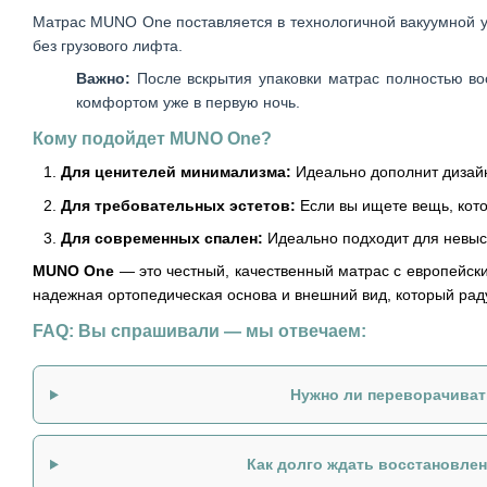
Матрас MUNO One поставляется в технологичной вакуумной упа
без грузового лифта.
Важно:
После вскрытия упаковки матрас полностью вос
комфортом уже в первую ночь.
Кому подойдет MUNO One?
Для ценителей минимализма:
Идеально дополнит дизайн
Для требовательных эстетов:
Если вы ищете вещь, кото
Для современных спален:
Идеально подходит для невысо
MUNO One
— это честный, качественный матрас с европейски
надежная ортопедическая основа и внешний вид, который раду
FAQ: Вы спрашивали — мы отвечаем:
Нужно ли переворачива
Как долго ждать восстановле