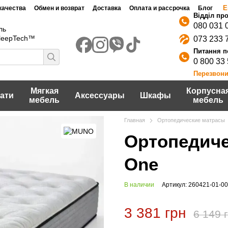
Е
качества
Обмен и возврат
Доставка
Оплата и рассрочка
Блог
080 031 
ль
SleepTech™
073 233 
0 800 33
Перезвони
Мягкая
Корпусна
ати
Аксессуары
Шкафы
мебель
мебель
Главная
Ортопедические матрасы
Ортопедич
One
В наличии
Артикул: 260421-01-0
3 381 грн
6 149 