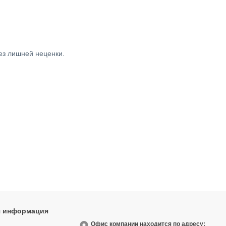
ез лишней неценки.
я информация
9
Офис компании находится по адресу: