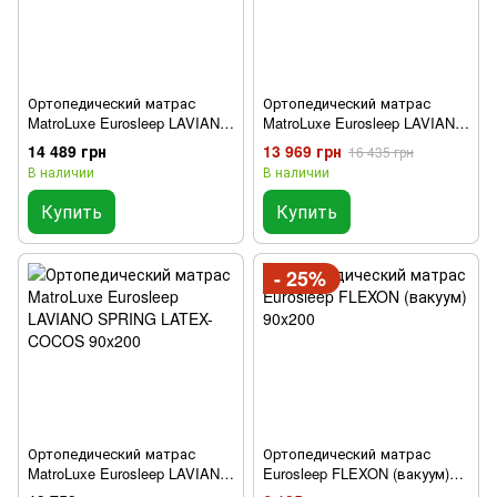
Ортопедический матрас
Ортопедический матрас
MatroLuxe Eurosleep LAVIANO
MatroLuxe Eurosleep LAVIANO
SPRING LATEX-MEMORY
SPRING AQUA MEMORY GEL
14 489 грн
13 969 грн
16 435 грн
90x200
90x200
В наличии
В наличии
Купить
Купить
- 25%
Ортопедический матрас
Ортопедический матрас
MatroLuxe Eurosleep LAVIANO
Eurosleep FLEXON (вакуум)
SPRING LATEX-COCOS
90x200