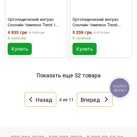
Ортопедический матрас
Ортопедический матрас
Сонлайн Чемпион Trend 1
Сонлайн Чемпион Trend
90x200
90x200
4 935 грн
5 259 грн
6 168 грн
6 574 грн
В наличии
В наличии
Купить
Купить
Показать еще 32 товара
КНОПКА
ЗВ'ЯЗКУ
Назад
Вперед
4
из 11