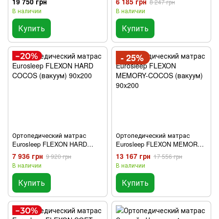
19 750 грн
6 185 грн
8 247 грн
90x200
В наличии
В наличии
Купить
Купить
- 25%
Ортопедический матрас
Ортопедический матрас
Eurosleep FLEXON HARD
Eurosleep FLEXON MEMORY-
COCOS (вакуум) 90x200
COCOS (вакуум) 90x200
7 936 грн
13 167 грн
9 920 грн
17 556 грн
В наличии
В наличии
Купить
Купить