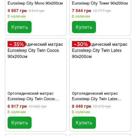
Eurosleep City Mono 90х200см
Eurosleep City Tower 90х200см
4 957 грн
7 544 грн
9 914 грн
10 777 грн
В наличии
В наличии
Купить
Купить
Ортопедический матрас
Ортопедический матрас
Eurosleep City Twin Cocos
Eurosleep City Twin Latex
90х200см
90х200см
6 917 грн
8 449 грн
10 642 грн
12 070 грн
В наличии
В наличии
Купить
Купить