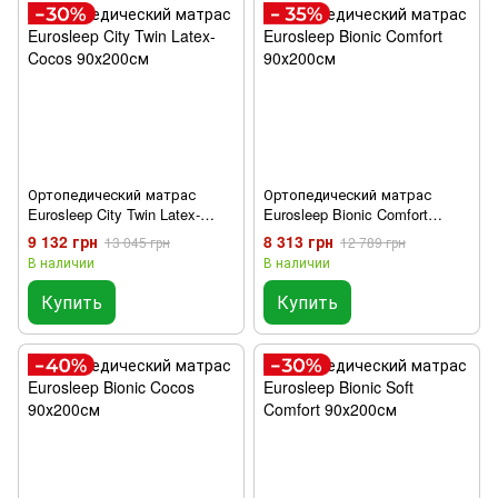
Ортопедический матрас
Ортопедический матрас
Eurosleep City Twin Latex-
Eurosleep Bionic Comfort
Cocos 90х200см
90х200см
9 132 грн
8 313 грн
13 045 грн
12 789 грн
В наличии
В наличии
Купить
Купить