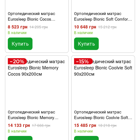
Ортопедический матрас
Ортопедический матрас
Eurosleep Bionic Cocos
Eurosleep Bionic Soft Comfort
90х200см
90х200см
8 523 грн
10 648 грн
14 205 грн
15 212 грн
В наличии
В наличии
Купить
Купить
Ортопедический матрас
Ортопедический матрас
Eurosleep Bionic Memory
Eurosleep Bionic Coolvie Soft
Cocos 90х200см
90х200см
14 133 грн
15 485 грн
17 666 грн
18 218 грн
В наличии
В наличии