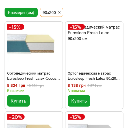
Размеры (см)
90х200
Ортопедический матрас
Ортопедический матрас
Eurosleep Fresh Latex-Cocos
Eurosleep Fresh Latex 90х200
90х200 см
см
8 824 грн
8 138 грн
10 381 грн
9 574 грн
В наличии
В наличии
Купить
Купить