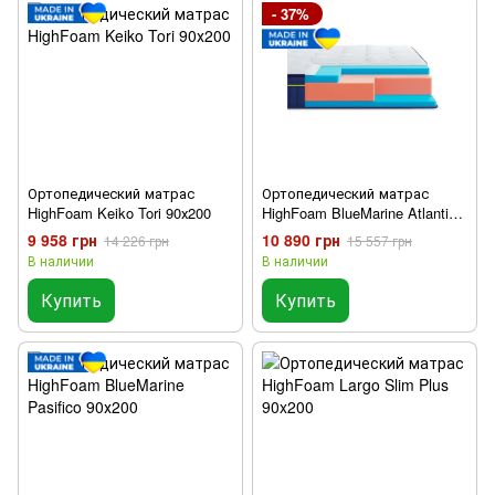
- 37%
Ортопедический матрас
Ортопедический матрас
HighFoam Keiko Tori 90х200
HighFoam BlueMarine Atlantico
90х200
9 958 грн
10 890 грн
14 226 грн
15 557 грн
В наличии
В наличии
Купить
Купить