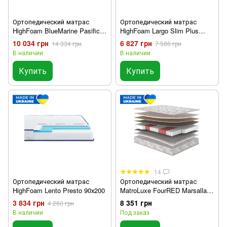
Ортопедический матрас
Ортопедический матрас
HighFoam BlueMarine Pasifico
HighFoam Largo Slim Plus
90х200
90x200
10 034 грн
6 827 грн
14 334 грн
7 586 грн
В наличии
В наличии
Купить
Купить
14
Ортопедический матрас
Ортопедический матрас
HighFoam Lento Presto 90х200
MatroLuxe FourRED Marsalla
90х200 см
3 834 грн
8 351 грн
4 260 грн
В наличии
Под заказ