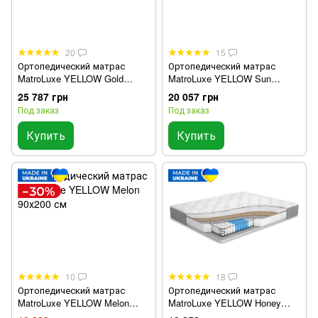
20
15
Ортопедический матрас
Ортопедический матрас
MatroLuxe YELLOW Gold
MatroLuxe YELLOW Sun
90х200 см
90х200 см
25 787 грн
20 057 грн
Под заказ
Под заказ
Купить
Купить
10
18
Ортопедический матрас
Ортопедический матрас
MatroLuxe YELLOW Melon
MatroLuxe YELLOW Honey
90х200 см
90х200 см