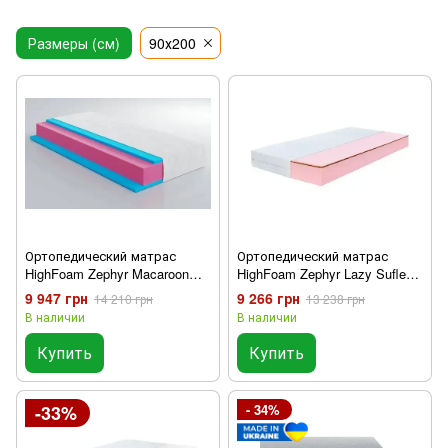
Размеры (см)
90х200
Ортопедический матрас
Ортопедический матрас
HighFoam Zephyr Macaroon
HighFoam Zephyr Lazy Sufle
90x200
90x200
9 947 грн
9 266 грн
14 210 грн
13 238 грн
В наличии
В наличии
Купить
Купить
-33%
- 34%