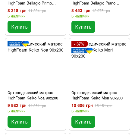
HighFoam Bellagio Primo
HighFoam Bellagio Piano
90х200
90х200
8 318 грн
8 453 грн
11 884 грн
12 075 грн
В наличии
В наличии
Купить
Купить
- 37%
Ортопедический матрас
Ортопедический матрас
HighFoam Keiko Noa 90х200
HighFoam Keiko Mori 90х200
9 982 грн
10 606 грн
14 261 грн
15 151 грн
В наличии
В наличии
Купить
Купить