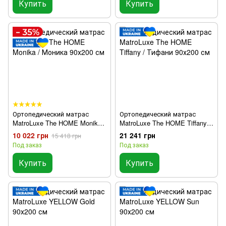
Купить
Купить
Ортопедический матрас
Ортопедический матрас
MatroLuxe The HOME Monika /
MatroLuxe The HOME Tiffany /
Моника 90х200 см
Тифани 90х200 см
10 022 грн
21 241 грн
15 418 грн
Под заказ
Под заказ
Купить
Купить