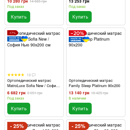
10 280 грн
13 253 грн
14 685 грн
Под заказ
Под заказ
Купить
Купить
-17%
19
Ортопедический матрас
Ортопедический матрас
MatroLuxe Sofia New / София
Family Sleep Platinum 90x200
Нью 90х200 см
6 682 грн
13 140 грн
8 051 грн
16 425 грн
Под заказ
В наличии
Купить
Купить
- 25%
- 25%