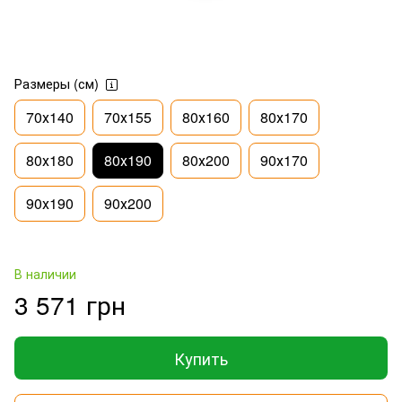
Размеры (см)
70х140
70х155
80х160
80х170
80х180
80х190
80х200
90х170
90х190
90х200
В наличии
3 571 грн
Купить